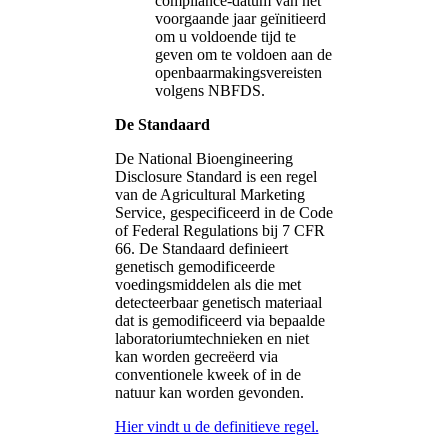
compliance-datum van het
voorgaande jaar geïnitieerd
om u voldoende tijd te
geven om te voldoen aan de
openbaarmakingsvereisten
volgens NBFDS.
De Standaard
De National Bioengineering
Disclosure Standard is een regel
van de Agricultural Marketing
Service, gespecificeerd in de Code
of Federal Regulations bij 7 CFR
66. De Standaard definieert
genetisch gemodificeerde
voedingsmiddelen als die met
detecteerbaar genetisch materiaal
dat is gemodificeerd via bepaalde
laboratoriumtechnieken en niet
kan worden gecreëerd via
conventionele kweek of in de
natuur kan worden gevonden.
Hier vindt u de definitieve regel.