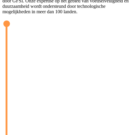
door GFSI. Onze expertise op het gebied van voedselveiligheid en
duurzaamheid wordt ondersteund door technologische
mogelijkheden in meer dan 100 landen.