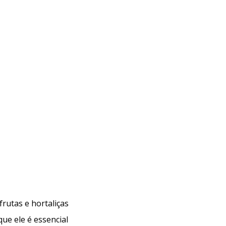
ela preocupa a indústria do café?
Monitoramento de pesticidas: uma etapa essencial
frutas e hortaliças
Análises de resíduos de pesticidas em chás: como
que ele é essencial