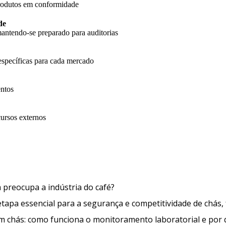
produtos em conformidade
de
antendo-se preparado para auditorias
específicas para cada mercado
entos
cursos externos
O que é a Ocratoxina A e por que 
a preocupa a indústria do café?
apa essencial para a segurança e competitividade de chás, 
em chás: como funciona o monitoramento laboratorial e por 