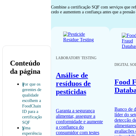
Combine a certificação SQF com serviços que ref
cedo e aumentem a confiança antes que a pressão d
LABORATORY TESTING
Conteúdo
DIGITAL SO
da página
Análise de
Food 
resíduos de
Por que os
Databa
gerentes de
pesticidas
qualidade
escolhem a
FoodChain
Banco de 
Garanta a segurança
ID para a
líder do set
alimentar, assegure a
certificação
detecção d
conformidade e aumente
SQF
alimentares
a confiança do
Uma
avaliações
consumidor com testes
experiência