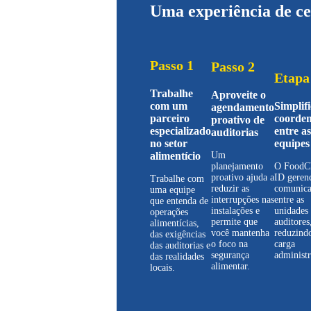
Uma experiência de cer
Passo 1
Passo 2
Etapa
Trabalhe
Aproveite o
com um
Simplifi
agendamento
parceiro
coorde
proativo de
especializado
entre as
auditorias
no setor
equipes
alimentício
Um
planejamento
O FoodC
proativo ajuda a
ID gerenc
Trabalhe com
reduzir as
comunic
uma equipe
interrupções nas
entre as
que entenda de
instalações e
unidades 
operações
permite que
auditores
alimentícias,
você mantenha
reduzind
das exigências
o foco na
carga
das auditorias e
segurança
administr
das realidades
alimentar.
locais.