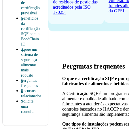
vulnerabili
de resíduos de pesticidas
de
fraudes ali
acreditados pela ISO
certificação
da GFSI.
17025.
previsível
Benefícios
da
certificação
SQF com a
FoodChain
ID
Apoie um
sistema de
segurança
Perguntas frequentes
alimentar
mais
robusto
O que é a certificação SQF e por q
Perguntas
fabricantes de alimentos e bebidas
frequentes
Recursos
A Certificação SQF é um programa d
relacionados
alimentar e qualidade alinhado com 
Solicite
fabricantes a atender às expectativas
uma
controles baseados no HACCP e demo
consulta
segurança alimentar são implementad
Que tipos de instalações podem se