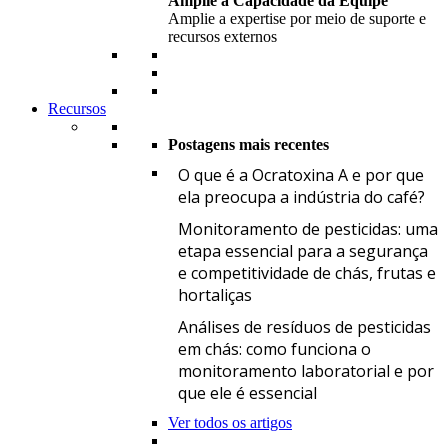
Amplie a Capacidade da Equipe
Amplie a expertise por meio de suporte e
recursos externos
Recursos
Postagens mais recentes
O
O que é a Ocratoxina A e por que
ela preocupa a indústria do café?
M
Monitoramento de pesticidas: uma
etapa essencial para a segurança
e competitividade de chás, frutas e
hortaliças
A
Análises de resíduos de pesticidas
em chás: como funciona o
monitoramento laboratorial e por
que ele é essencial
Ver todos os artigos