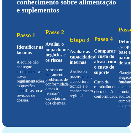
conhecimento sobre alimentação
e suplementos
Passo
Passo 2
Passo 1
Passo 4
Etapa 3
Defini
Avaliar o
escopo
Identificar as
impacto nos
Comparar
Avaliar as
base e
lacunas
negócios e
o custo do
capacidades
parâme
os riscos
atraso com
internas
A equipe não
de suce
o custo do
consegue
Atrasos no
acompanhar as
Analise os
suporte
Planeje
lançamento,
novas
prazos atuais,
alegaçõe
problemas de
regulamentações,
a cobertura
Custo de
fundame
conformidade,
as questões
técnica e o
retrabalho ou
documen
danos à
científicas ou as
conhecimento
risco de não
pronta p
reputação,
revisões de
regional.
conformidade.
auditori
expectativas
dossiês.
cumprim
dos clientes.
dos praz