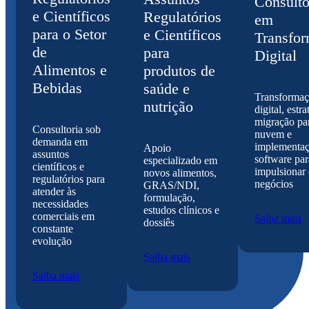
Consulto
e Científicos
Regulatórios
em
para o Setor
e Científicos
Transfo
de
para
Digital
Alimentos e
produtos de
Bebidas
saúde e
Transforma
nutrição
digital, estr
migração pa
Consultoria sob
nuvem e
demanda em
implementaç
Apoio
assuntos
software par
especializado em
científicos e
impulsionar 
novos alimentos,
regulatórios para
negócios
GRAS/NDI,
atender às
formulação,
necessidades
estudos clínicos e
comerciais em
Saiba mais
dossiês
constante
evolução
Saiba mais
Saiba mais