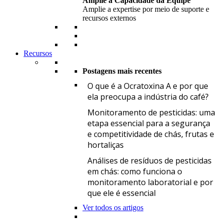
Amplie a Capacidade da Equipe
Amplie a expertise por meio de suporte e
recursos externos
Recursos
Postagens mais recentes
O
O que é a Ocratoxina A e por que
ela preocupa a indústria do café?
M
Monitoramento de pesticidas: uma
etapa essencial para a segurança
e competitividade de chás, frutas e
hortaliças
A
Análises de resíduos de pesticidas
em chás: como funciona o
monitoramento laboratorial e por
que ele é essencial
Ver todos os artigos