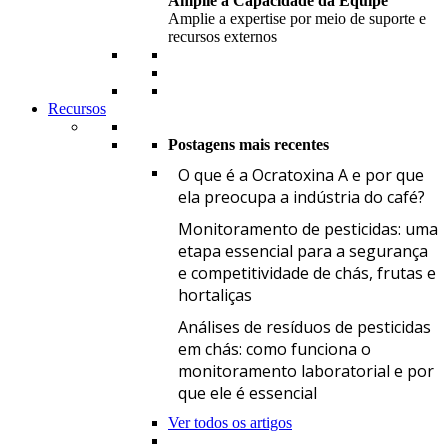
Amplie a Capacidade da Equipe
Amplie a expertise por meio de suporte e
recursos externos
Recursos
Postagens mais recentes
O
O que é a Ocratoxina A e por que
ela preocupa a indústria do café?
M
Monitoramento de pesticidas: uma
etapa essencial para a segurança
e competitividade de chás, frutas e
hortaliças
A
Análises de resíduos de pesticidas
em chás: como funciona o
monitoramento laboratorial e por
que ele é essencial
Ver todos os artigos