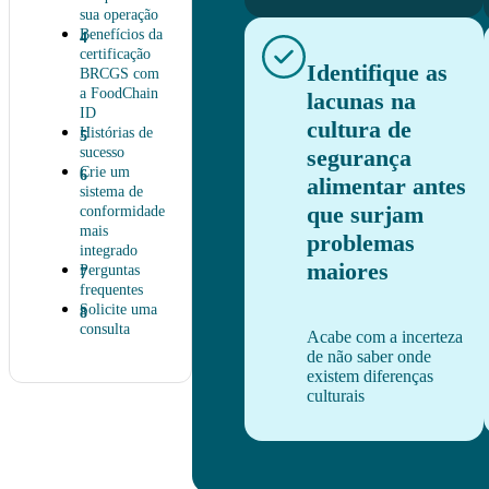
sua operação
Benefícios da
certificação
Identifique as
BRCGS com
a FoodChain
lacunas na
ID
cultura de
Histórias de
segurança
sucesso
Crie um
alimentar antes
sistema de
que surjam
conformidade
mais
problemas
integrado
maiores
Perguntas
frequentes
Solicite uma
consulta
Acabe com a incerteza
de não saber onde
existem diferenças
culturais