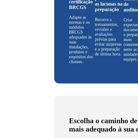
certificação
as lacunas na
de
BRCGS
preparação
audito
Adapte as
Recorra a
Criar
normas e os
treinamentos,
expectat
módulos
revisões e
documen
BRCGS
avaliações
e prepar
adequados às
prévias para
mais
suas
evitar surpresas
consiste
instalações,
e a preparação
entre as
produtos e
de última hora.
unidades
requisitos dos
equipes.
clientes.
Escolha o caminho d
mais adequado à sua 