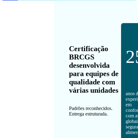
Certificação
2
BRCGS
desenvolvida
para equipes de
qualidade com
várias unidades
anos 
experi
em
Padrões reconhecidos.
confo
Entrega estruturada.
com a
globai
segur
alimen