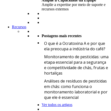
Amplie a Capacidade da Equipe
Amplie a expertise por meio de suporte e
recursos externos
Recursos
Postagens mais recentes
O
O que é a Ocratoxina A e por que
ela preocupa a indústria do café?
M
Monitoramento de pesticidas: uma
etapa essencial para a segurança
e competitividade de chás, frutas e
hortaliças
A
Análises de resíduos de pesticidas
em chás: como funciona o
monitoramento laboratorial e por
que ele é essencial
Ver todos os artigos