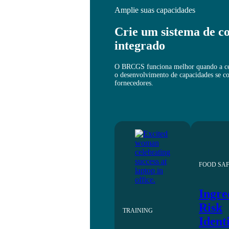
Amplie suas capacidades
Crie um sistema de c
integrado
O BRCGS funciona melhor quando a cert
o desenvolvimento de capacidades se c
fornecedores.
FOOD SA
Ingre
Risk
TRAINING
Ident