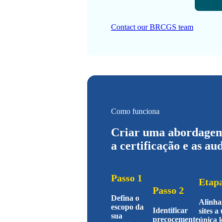
Contact our BRCGS team
Como funciona
Criar uma abordagem 
a certificação e as a
Passo 1
Etapa
Passo 2
Defina o
Alinha
escopo da
Identificar
sites a
sua
precocemente
única l