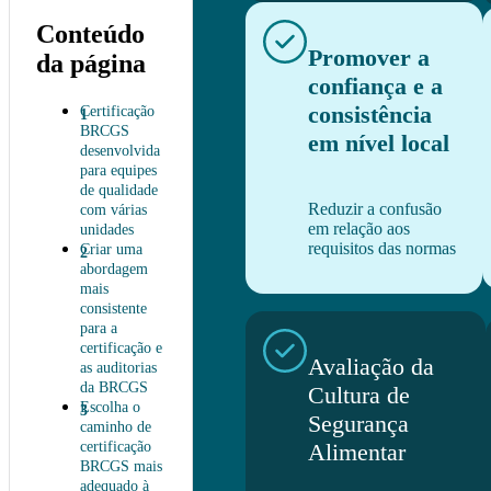
Conteúdo
Promover a
da página
confiança e a
consistência
Certificação
BRCGS
em nível local
desenvolvida
para equipes
de qualidade
Reduzir a confusão
com várias
em relação aos
unidades
requisitos das normas
Criar uma
abordagem
mais
consistente
para a
certificação e
Avaliação da
as auditorias
da BRCGS
Cultura de
Escolha o
Segurança
caminho de
Alimentar
certificação
BRCGS mais
adequado à