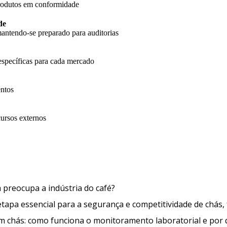
produtos em conformidade
de
antendo-se preparado para auditorias
específicas para cada mercado
entos
cursos externos
O que é a Ocratoxina A e por que 
a preocupa a indústria do café?
apa essencial para a segurança e competitividade de chás, 
em chás: como funciona o monitoramento laboratorial e por 