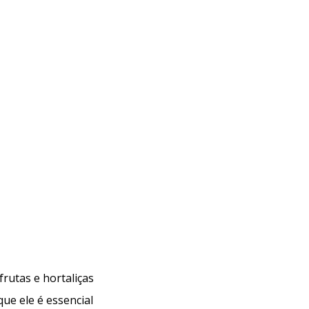
ela preocupa a indústria do café?
Monitoramento de pesticidas: uma etapa essencial
frutas e hortaliças
Análises de resíduos de pesticidas em chás: como
que ele é essencial