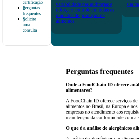
certificação
variabilidade nas auditorias e
sua ma
Perguntas
reforça o controle em todas as
frequentes
unidades de produção de
Solicite
alimentos.
uma
consulta
Perguntas frequentes
Onde a FoodChain ID oferece análi
alimentares?
A FoodChain ID oferece serviços de 
alimentos no Brasil, na Europa e no
empresas no atendimento aos requisito
manutenção da conformidade com a s
O que é a análise de alergênicos al
A análise de alergênicos em alimento