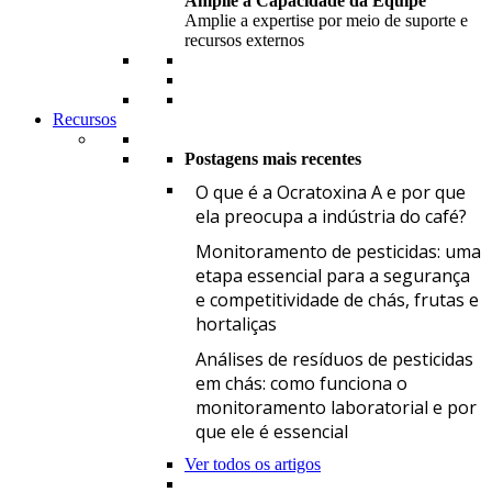
Amplie a Capacidade da Equipe
Amplie a expertise por meio de suporte e
recursos externos
Recursos
Postagens mais recentes
O
O que é a Ocratoxina A e por que
ela preocupa a indústria do café?
M
Monitoramento de pesticidas: uma
etapa essencial para a segurança
e competitividade de chás, frutas e
hortaliças
A
Análises de resíduos de pesticidas
em chás: como funciona o
monitoramento laboratorial e por
que ele é essencial
Ver todos os artigos