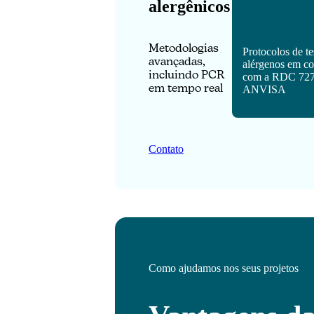
alergênicos
Metodologias
Protocolos de te
avançadas,
alérgenos em c
incluindo PCR
com a RDC 727
em tempo real
ANVISA
Contato
Como ajudamos nos seus projetos