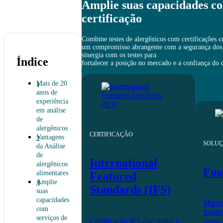
Amplie suas capacidades co
certificação
Combine testes de alergênicos com certificações 
um compromisso abrangente com a segurança dos a
sinergia com os testes para
Índice
fortalecer a posição no mercado e a confiança do
Mais de 20
anos de
experiência
em análise
de
alergênicos
CERTIFICAÇÃO
Vantagens
SOLUÇ
da Análise
de
International
alergênicos
Foo
alimentares
Featured
Amplie
Standards (IFS)
suas
capacidades
Mante
com
fraud
serviços de
Certificação IFS que reduz a
nosso 