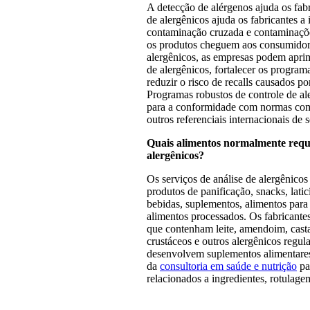
A detecção de alérgenos ajuda os fabr
de alergênicos ajuda os fabricantes a i
contaminação cruzada e contaminaçõe
os produtos cheguem aos consumidore
alergênicos, as empresas podem apri
de alergênicos, fortalecer os program
reduzir o risco de recalls causados po
Programas robustos de controle de a
para a conformidade com normas co
outros referenciais internacionais de
Quais alimentos normalmente reque
alergênicos?
Os serviços de análise de alergênico
produtos de panificação, snacks, latic
bebidas, suplementos, alimentos para
alimentos processados. Os fabricante
que contenham leite, amendoim, castan
crustáceos e outros alergênicos regu
desenvolvem suplementos alimentare
da
consultoria em saúde e nutrição
par
relacionados a ingredientes, rotulag