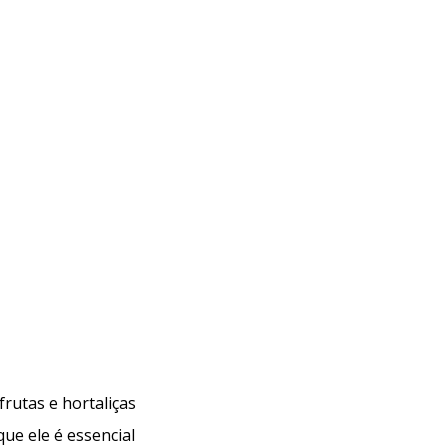
ela preocupa a indústria do café?
Monitoramento de pesticidas: uma etapa essencial
frutas e hortaliças
Análises de resíduos de pesticidas em chás: como
que ele é essencial