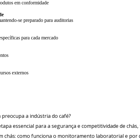
produtos em conformidade
de
antendo-se preparado para auditorias
específicas para cada mercado
entos
cursos externos
O que é a Ocratoxina A e por que 
a preocupa a indústria do café?
apa essencial para a segurança e competitividade de chás, 
em chás: como funciona o monitoramento laboratorial e por 