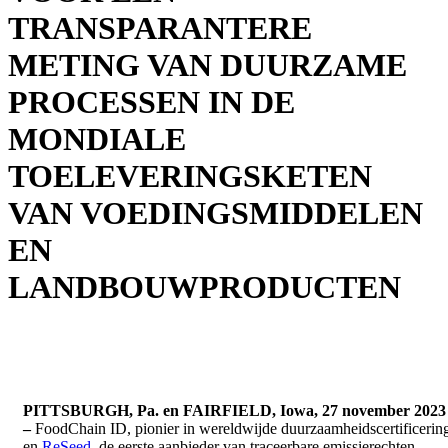
TRANSPARANTERE
METING VAN DUURZAME
PROCESSEN IN DE
MONDIALE
TOELEVERINGSKETEN
VAN VOEDINGSMIDDELEN
EN
LANDBOUWPRODUCTEN
PITTSBURGH, Pa. en FAIRFIELD, Iowa, 27 november 2023
–
FoodChain ID, pionier in wereldwijde duurzaamheidscertificerin
en
ReSeed
, de eerste aanbieder van traceerbare emissierechten