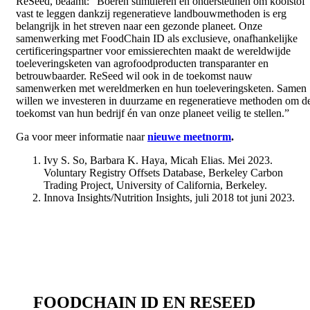
ReSeed, beaamt: “Boeren stimuleren en ondersteunen om koolstof
vast te leggen dankzij regeneratieve landbouwmethoden is erg
belangrijk in het streven naar een gezonde planeet. Onze
samenwerking met FoodChain ID als exclusieve, onafhankelijke
certificeringspartner voor emissierechten maakt de wereldwijde
toeleveringsketen van agrofoodproducten transparanter en
betrouwbaarder. ReSeed wil ook in de toekomst nauw
samenwerken met wereldmerken en hun toeleveringsketen. Samen
willen we investeren in duurzame en regeneratieve methoden om d
toekomst van hun bedrijf én van onze planeet veilig te stellen.”
Ga voor meer informatie naar
nieuwe meetnorm
.
Ivy S. So, Barbara K. Haya, Micah Elias. Mei 2023.
Voluntary Registry Offsets Database, Berkeley Carbon
Trading Project, University of California, Berkeley.
Innova Insights/Nutrition Insights, juli 2018 tot juni 2023.
FOODCHAIN ID EN RESEED