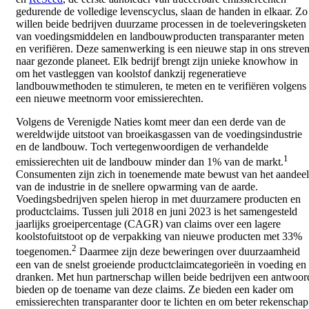
gedurende de volledige levenscyclus, slaan de handen in elkaar. Zo
willen beide bedrijven duurzame processen in de toeleveringsketen
van voedingsmiddelen en landbouwproducten transparanter meten
en verifiëren. Deze samenwerking is een nieuwe stap in ons streve
naar gezonde planeet. Elk bedrijf brengt zijn unieke knowhow in
om het vastleggen van koolstof dankzij regeneratieve
landbouwmethoden te stimuleren, te meten en te verifiëren volgens
een nieuwe meetnorm voor emissierechten.
Volgens de Verenigde Naties komt meer dan een derde van de
wereldwijde uitstoot van broeikasgassen van de voedingsindustrie
en de landbouw. Toch vertegenwoordigen de verhandelde
1
emissierechten uit de landbouw minder dan 1% van de markt.
Consumenten zijn zich in toenemende mate bewust van het aandeel
van de industrie in de snellere opwarming van de aarde.
Voedingsbedrijven spelen hierop in met duurzamere producten en
productclaims. Tussen juli 2018 en juni 2023 is het samengesteld
jaarlijks groeipercentage (CAGR) van claims over een lagere
koolstofuitstoot op de verpakking van nieuwe producten met 33%
2
toegenomen.
Daarmee zijn deze beweringen over duurzaamheid
een van de snelst groeiende productclaimcategorieën in voeding en
dranken. Met hun partnerschap willen beide bedrijven een antwoor
bieden op de toename van deze claims. Ze bieden een kader om
emissierechten transparanter door te lichten en om beter rekenschap