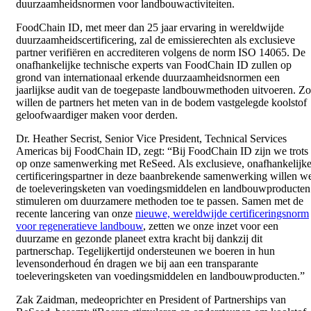
duurzaamheidsnormen voor landbouwactiviteiten.
FoodChain ID, met meer dan 25 jaar ervaring in wereldwijde
duurzaamheidscertificering, zal de emissierechten als exclusieve
partner verifiëren en accrediteren volgens de norm ISO 14065. De
onafhankelijke technische experts van FoodChain ID zullen op
grond van internationaal erkende duurzaamheidsnormen een
jaarlijkse audit van de toegepaste landbouwmethoden uitvoeren. Zo
willen de partners het meten van in de bodem vastgelegde koolstof
geloofwaardiger maken voor derden.
Dr. Heather Secrist, Senior Vice President, Technical Services
Americas bij FoodChain ID, zegt: “Bij FoodChain ID zijn we trots
op onze samenwerking met ReSeed. Als exclusieve, onafhankelijk
certificeringspartner in deze baanbrekende samenwerking willen w
de toeleveringsketen van voedingsmiddelen en landbouwproducten
stimuleren om duurzamere methoden toe te passen. Samen met de
recente lancering van onze
nieuwe, wereldwijde certificeringsnorm
voor regeneratieve landbouw
, zetten we onze inzet voor een
duurzame en gezonde planeet extra kracht bij dankzij dit
partnerschap. Tegelijkertijd ondersteunen we boeren in hun
levensonderhoud én dragen we bij aan een transparante
toeleveringsketen van voedingsmiddelen en landbouwproducten.”
Zak Zaidman, medeoprichter en President of Partnerships van