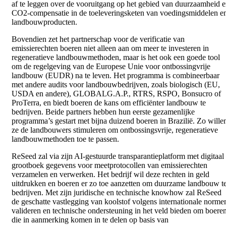
af te leggen over de vooruitgang op het gebied van duurzaamheid 
CO2-compensatie in de toeleveringsketen van voedingsmiddelen e
landbouwproducten.
Bovendien zet het partnerschap voor de verificatie van
emissierechten boeren niet alleen aan om meer te investeren in
regeneratieve landbouwmethoden, maar is het ook een goede tool
om de regelgeving van de Europese Unie voor ontbossingvrije
landbouw (EUDR) na te leven. Het programma is combineerbaar
met andere audits voor landbouwbedrijven, zoals biologisch (EU,
USDA en andere), GLOBALG.A.P., RTRS, RSPO, Bonsucro of
ProTerra, en biedt boeren de kans om efficiënter landbouw te
bedrijven. Beide partners hebben hun eerste gezamenlijke
programma’s gestart met bijna duizend boeren in Brazilië. Zo wille
ze de landbouwers stimuleren om ontbossingsvrije, regeneratieve
landbouwmethoden toe te passen.
ReSeed zal via zijn AI-gestuurde transparantieplatform met digitaal
grootboek gegevens voor meetprotocollen van emissierechten
verzamelen en verwerken. Het bedrijf wil deze rechten in geld
uitdrukken en boeren er zo toe aanzetten om duurzame landbouw t
bedrijven. Met zijn juridische en technische knowhow zal ReSeed
de geschatte vastlegging van koolstof volgens internationale norme
valideren en technische ondersteuning in het veld bieden om boere
die in aanmerking komen in te delen op basis van