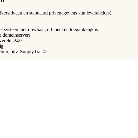
uikersniveau en standaard privégegevens van leveranciers)
 systeem betrouwbaar, efficiënt en toegankelijk is
e domeinservers
wereld, 24/7
ig
ctuur, bijv. SupplyTrak©