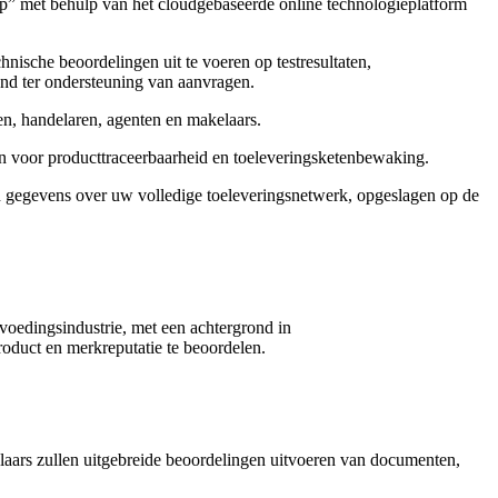
ap” met behulp van het cloudgebaseerde online technologieplatform
hnische beoordelingen uit te voeren op testresultaten,
end ter ondersteuning van aanvragen.
en, handelaren, agenten en makelaars.
n voor producttraceerbaarheid en toeleveringsketenbewaking.
n gegevens over uw volledige toeleveringsnetwerk, opgeslagen op de
voedingsindustrie, met een achtergrond in
duct en merkreputatie te beoordelen.
ars zullen uitgebreide beoordelingen uitvoeren van documenten,