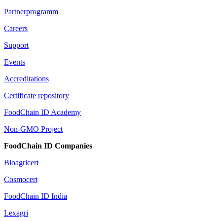
Partnerprogramm
Careers
Support
Events
Accreditations
Certificate repository
FoodChain ID Academy
Non-GMO Project
FoodChain ID Companies
Bioagricert
Cosmocert
FoodChain ID India
Lexagri