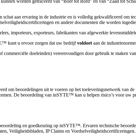
en kunnen worden getraceerd van “Boer tot Bord” en van “Zaad tot Sch
 schat aan ervaring in de industrie en is volledig gekwalificeerd om tec
edselveiligheidscertificeringen en andere documenten die worden ingedi
elers, importeurs, exporteurs, fabrikanten van afgewerkte levensmiddel
™ kunt u ervoor zorgen dat uw bedrijf
voldoet
aan de industrienorme
 of commerciële doeleinden) vereenvoudigen door gebruik te maken va
rd om beoordelingen uit te voeren op het toeleveringsnetwerk van de 
ormen. De beoordeling van inSYTE™ kan u helpen risico’s voor uw pro
 beoordeling en goedkeuring op inSYTE™. Ervaren technische beoordela
ten, Veiligheidsbladen, IP Claims en Voedselveiligheidscertificeringen.