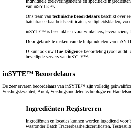
Individuele toeleveringsketens en specifieke ingrediënt
van inSYTE™.
Ons team van
technische beoordelaars
beschikt over een
batchtraceerbaarheidscertificaten, veiligheidsbladen, vo
inSYTE™ is beschikbaar voor winkeliers, leveranciers, t
Door gebruik te maken van de hulpmiddelen van inSYTE
U kunt ook uw
Due Diligence
-beoordeling (voor audit-
beveiligde servers van inSYTE™.
inSYTE™ Beoordelaars
De zeer ervaren beoordelaars van inSYTE™ zijn volledig gekwalificee
Voedingskwaliteit, Audit, Voedingsmiddelentechnologie en Handelsn
Ingrediënten Registreren
Ingrediënten en locaties kunnen worden ingediend voor
waaronder Batch Traceerbaarheidscertificaten, Testresulta