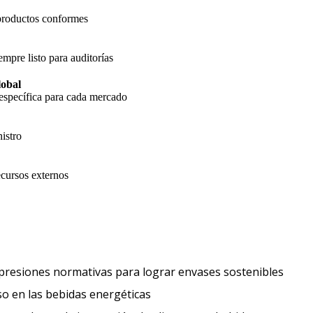
 productos conformes
empre listo para auditorías
lobal
específica para cada mercado
istro
cursos externos
Expect
 presiones normativas para lograr envases sostenibles
Los consumidores buscan un impulso 
o en las bebidas energéticas