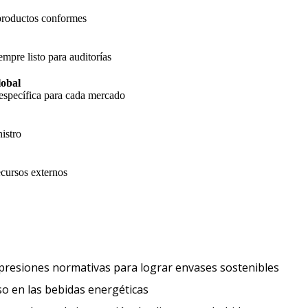
 productos conformes
empre listo para auditorías
lobal
específica para cada mercado
istro
cursos externos
Expect
 presiones normativas para lograr envases sostenibles
Los consumidores buscan un impulso 
o en las bebidas energéticas