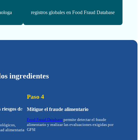
mologa
registros globales en Food Fraud Database
los ingredientes
Paso 4
 riesgos d
e
Mitigue el fraude alimentario
Food Fraud Database
permite detectar el fraude
alimentario y realizar las evaluaciones exigidas por
iológicos,
GFSI
dad alimentaria