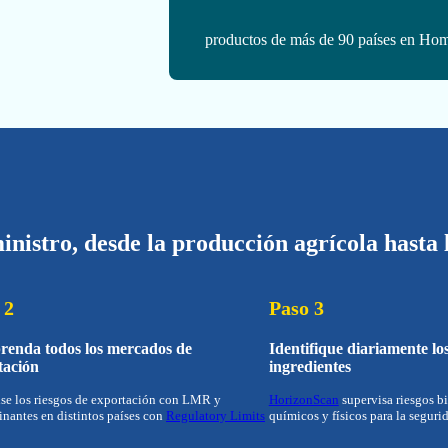
productos de más de 90 países en Ho
inistro, desde la producción agrícola hasta 
 2
Paso 3
enda todos los mercados de
Identifique diariamente los
tación
ingredientes
se los riesgos de exportación con LMR y
HorizonScan
supervisa riesgos b
nantes en distintos países con
Regulatory Limits
químicos y físicos para la seguri