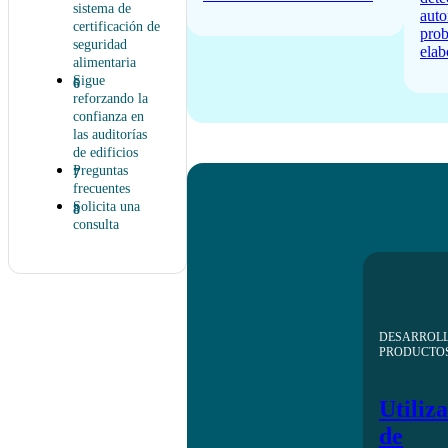
sistema de
auto
certificación de
prob
seguridad
elab
alimentaria
Sigue
reforzando la
confianza en
las auditorías
de edificios
Preguntas
frecuentes
Solicita una
consulta
DESARROLL
PRODUCTO
Utiliza
de