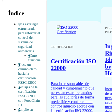
Índice
Una estrategia
PER
estructurada
PRO
para reforzar el
control del
sistema de
In
seguridad
CERTIFICACIÓN
alimentaria
Ri
Cómo
Id
Certificación ISO
funciona
Trace un
by
22000
camino claro
Ho
hacia la
certificación
FSSC 22000
Para los responsables de
Ventajas de la
calidad y cumplimiento que
Inco
certificación
necesitan estar preparados
de r
FSSC 22000
para las auditorías de forma
pers
con FoodChain
predecible y contar con un
cada
ID
control riguroso acorde con
merc
Amplíe su
la certificación ISO 22000.
dete