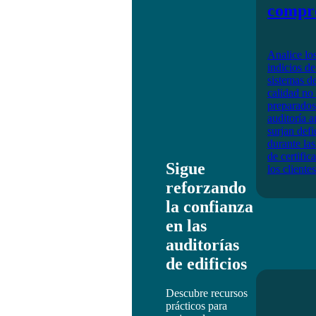
compr
Analice lo
indicios de
sistemas de
calidad no
preparados
auditoría a
surjan defi
durante las
de certific
Sigue
los clientes
reforzando
la confianza
en las
auditorías
de edificios
Descubre recursos
prácticos para