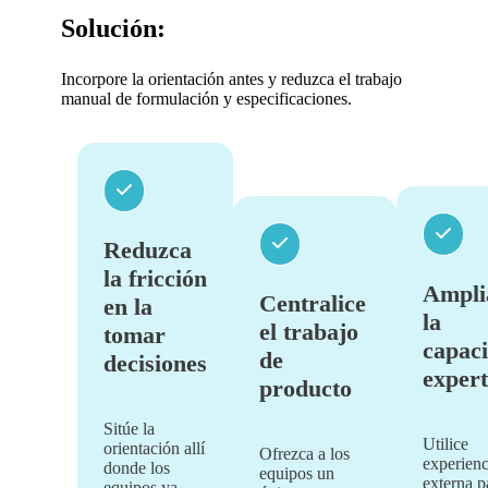
Solución:
Incorpore la orientación antes y reduzca el trabajo
manual de formulación y especificaciones.
Reduzca
la fricción
Ampli
Centralice
en la
la
el trabajo
tomar
capac
de
decisiones
exper
producto
Sitúe la
Utilice
orientación allí
Ofrezca a los
experienc
donde los
equipos un
externa p
equipos ya