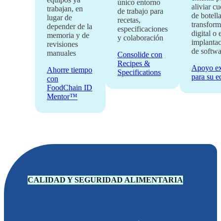
único entorno
aliviar cu
trabajan, en
de trabajo para
de botella
lugar de
recetas,
transfor
depender de la
especificaciones
digital o 
memoria y de
y colaboración
implanta
revisiones
de softwa
manuales
Consolide con
Recipes &
Apoyo ex
Ahorre tiempo
Specifications
para su e
con
FoodChain ID
Mentor™
CALIDAD Y SEGURIDAD ALIMENTARIA