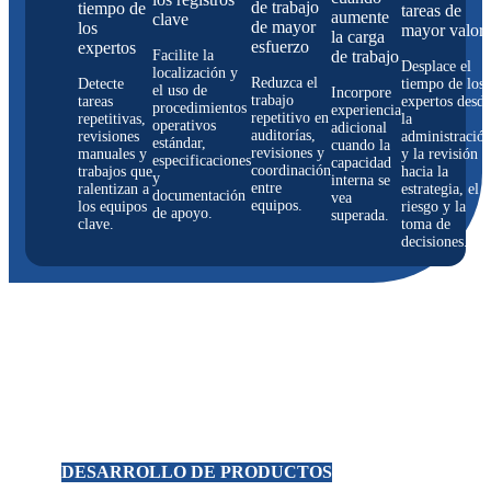
de trabajo
tiempo de
tareas de
aumente
clave
de mayor
los
mayor valor
la carga
esfuerzo
expertos
Facilite la
de trabajo
Desplace el
localización y
Reduzca el
Detecte
tiempo de los
el uso de
Incorpore
trabajo
tareas
expertos desde
procedimientos
experiencia
repetitivo en
repetitivas,
la
operativos
adicional
auditorías,
revisiones
administració
estándar,
cuando la
revisiones y
manuales y
y la revisión
especificaciones
capacidad
coordinación
trabajos que
hacia la
y
interna se
entre
ralentizan a
estrategia, el
documentación
vea
equipos.
los equipos
riesgo y la
de apoyo.
superada.
clave.
toma de
decisiones.
DESARROLLO DE PRODUCTOS