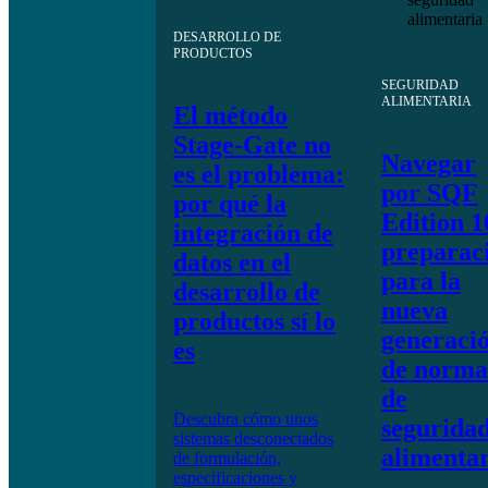
DESARROLLO DE
PRODUCTOS
SEGURIDAD
ALIMENTARIA
El método
Stage-Gate no
Navegar
es el problema:
por SQF
por qué la
Edition 1
integración de
preparac
datos en el
para la
desarrollo de
nueva
productos sí lo
generaci
es
de norma
de
Descubra
cómo unos
segurida
sistemas desconectados
alimenta
de formulación,
especificaciones y