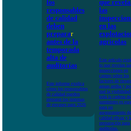
los
que revel
responsables
las
de calidad
inspeccion
deben
en las
prepara
r
explotacio
antes de la
agrícolas
temporada
alta de
Este artículo exp
auditorías
lo que revelan la
inspecciones en
campo sobre los
factores de riesg
Este informe explica
aguas arriba y po
cómo los responsables
qué la visibilidad
de calidad pueden
toda la cadena de
preparar los sistemas
suministro es ese
de envases para 2026
para un
aseguramiento de
calidad eficaz y l
preparación para
auditorías.