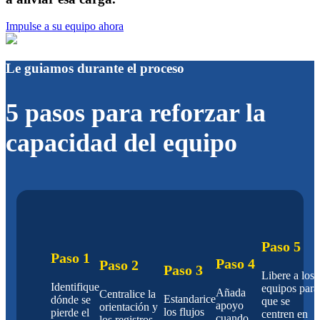
Impulse a su equipo ahora
Le guiamos durante el proceso
5 pasos para reforzar la
capacidad del equipo
Paso 5
Paso 1
Paso 4
Paso 2
Paso 3
Libere a los
Identifique
equipos para
Añada
Centralice la
Estandarice
dónde se
que se
apoyo
orientación y
los flujos
pierde el
centren en
cuando
los registros