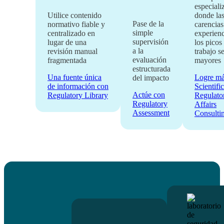
especiali
Utilice contenido
donde la
Pase de la
normativo fiable y
carencias
simple
centralizado en
experienc
supervisión
lugar de una
los picos
a la
revisión manual
trabajo s
evaluación
fragmentada
mayores
estructurada
Una fuente única
Logre má
del impacto
de información con
Scientifi
Actúe con
Regulatory Library
Regulato
Regulatory
Affairs
Assessment
Consulti