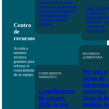
cumplimiento generan
riesgo en el desarrollo de
Cómo SQF Edi
productos alimentarios, y
10 afecta a su
cómo la integración
preparación pa
devuelve agilidad y
auditorías y
a s
Centro
confianza
.
estrategia de
cumplimiento
de
recursos
Acceda a
nuestros
SEGURIDAD
recursos
ALIMENTARIA
gratuitos para
reforzar el
Por qué el
conocimiento
CUMPLIMIENTO
de su equipo
riesgo de
NORMATIVO
micotoxin
Cumplimiento
comienza
de envases
antes de lo
2026: lo que
análisis: lo