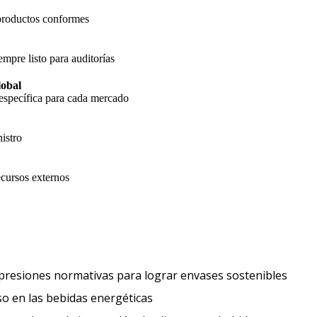
 productos conformes
empre listo para auditorías
lobal
específica para cada mercado
istro
cursos externos
Expect
 presiones normativas para lograr envases sostenibles
Los consumidores buscan un impulso 
o en las bebidas energéticas