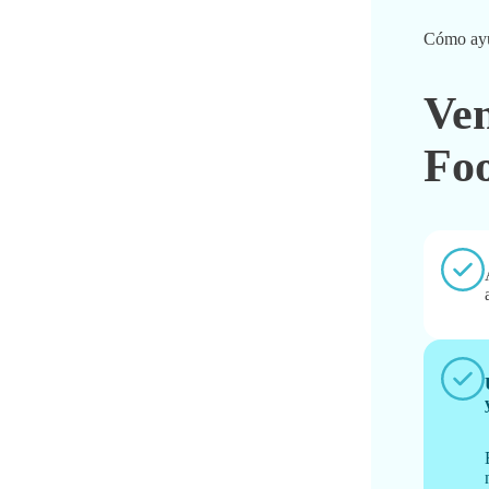
Cómo ay
Ven
Fo