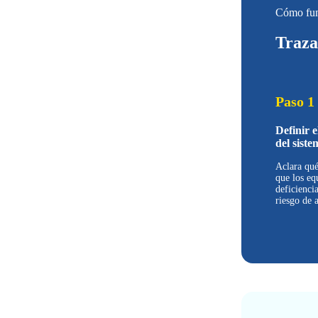
Cómo fu
Traza
Paso 1
Definir e
del siste
Aclara qu
que los eq
deficienci
riesgo de a