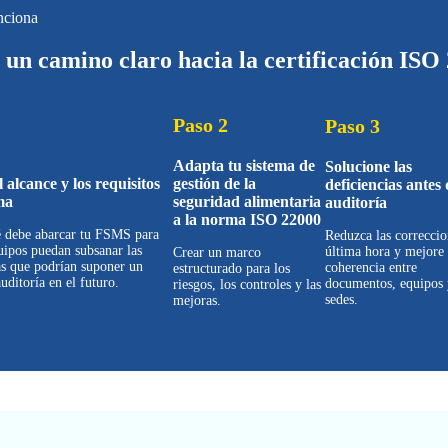
nciona
 un camino claro hacia la certificación ISO
Paso 2
Paso 3
Adapta tu sistema de
Solucione las
l alcance y los requisitos
gestión de la
deficiencias antes 
ma
seguridad alimentaria
auditoría
a la norma ISO 22000
é debe abarcar tu FSMS para
Reduzca las correccio
uipos puedan subsanar las
última hora y mejore 
Crear un marco
as que podrían suponer un
coherencia entre
estructurado para los
uditoría en el futuro.
documentos, equipos 
riesgos, los controles y las
sedes.
mejoras.