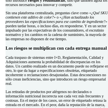
solo introduce
riesgos y redundancias
, sino que también agota los
recursos necesarios para innovar y competir.
Sin una plataforma centralizada, preguntas clave como «
¿Qué SKU
contienen este aditivo de color?
» o «
¿Han actualizado los
proveedores las especificaciones para ese cambio de ingrediente?
»
pueden tardar horas, o incluso días, en responderse. Y en un sector
impulsado por las expectativas de los consumidores, el escrutinio
normativo y los cambios en la cadena de suministro, la mayoría de
las empresas no disponen de ese tiempo.
Los riesgos se multiplican con cada entrega manual
Cada traspaso de sistemas entre I+D, Reglamentación, Calidad y
Adquisiciones aumenta la probabilidad de discrepancias en los
datos. Un cambio realizado en un documento puede no reflejarse e
otro, lo que da lugar a especificaciones obsoletas, etiquetado
incoherente o reclamaciones desajustadas. Estas desconexiones no
sólo crean ineficiencias, sino que introducen un riesgo empresarial
real.
Las retiradas de productos por alérgenos no declarados o
información nutricional incorrecta son cada vez más frecuentes y
costosas. En el mejor de los casos, un error de etiquetado retrasa la
entrada en el mercado. En el peor, daña la reputación de la marca,