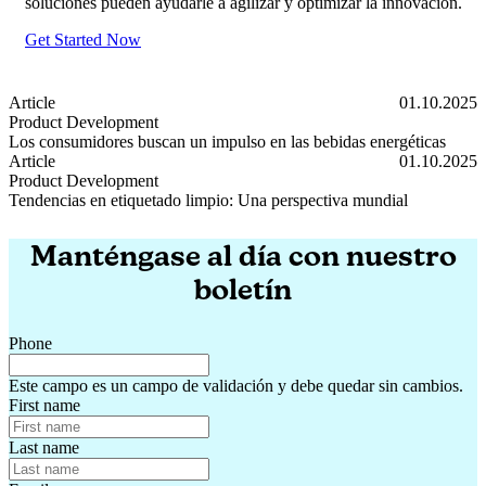
soluciones pueden ayudarle a agilizar y optimizar la innovación.
Get Started Now
Article
01.10.2025
Product Development
Los consumidores buscan un impulso en las bebidas energéticas
Los consumidores buscan un impulso en las bebidas energéticas
Article
01.10.2025
Product Development
Tendencias en etiquetado limpio: Una perspectiva mundial
Tendencias en etiquetado limpio: Una perspectiva mundial
Manténgase al día con nuestro
boletín
Phone
Este campo es un campo de validación y debe quedar sin cambios.
First name
Last name