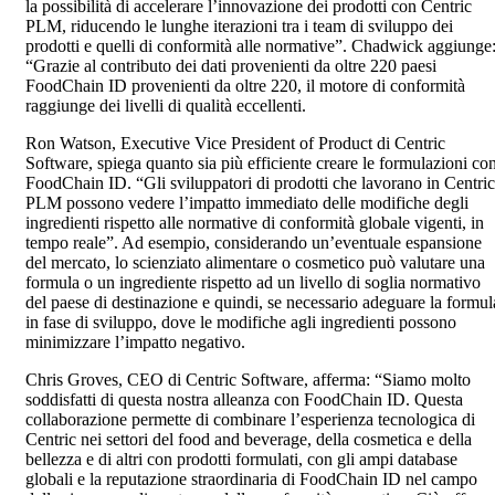
la possibilità di accelerare l’innovazione dei prodotti con Centric
PLM, riducendo le lunghe iterazioni tra i team di sviluppo dei
prodotti e quelli di conformità alle normative”. Chadwick aggiunge
“Grazie al contributo dei dati provenienti da oltre 220 paesi
FoodChain ID provenienti da oltre 220, il motore di conformità
raggiunge dei livelli di qualità eccellenti.
Ron Watson, Executive Vice President of Product di Centric
Software, spiega quanto sia più efficiente creare le formulazioni co
FoodChain ID. “Gli sviluppatori di prodotti che lavorano in Centric
PLM possono vedere l’impatto immediato delle modifiche degli
ingredienti rispetto alle normative di conformità globale vigenti, in
tempo reale”. Ad esempio, considerando un’eventuale espansione
del mercato, lo scienziato alimentare o cosmetico può valutare una
formula o un ingrediente rispetto ad un livello di soglia normativo
del paese di destinazione e quindi, se necessario adeguare la formul
in fase di sviluppo, dove le modifiche agli ingredienti possono
minimizzare l’impatto negativo.
Chris Groves, CEO di Centric Software, afferma: “Siamo molto
soddisfatti di questa nostra alleanza con FoodChain ID. Questa
collaborazione permette di combinare l’esperienza tecnologica di
Centric nei settori del food and beverage, della cosmetica e della
bellezza e di altri con prodotti formulati, con gli ampi database
globali e la reputazione straordinaria di FoodChain ID nel campo