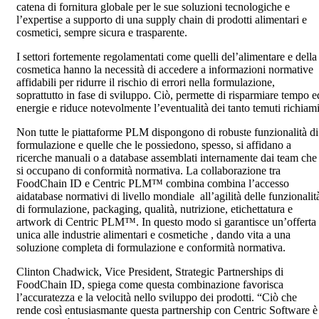
catena di fornitura globale per le sue soluzioni tecnologiche e
l’expertise a supporto di una supply chain di prodotti alimentari e
cosmetici, sempre sicura e trasparente.
I settori fortemente regolamentati come quelli del’alimentare e della
cosmetica hanno la necessità di accedere a informazioni normative
affidabili per ridurre il rischio di errori nella formulazione,
soprattutto in fase di sviluppo. Ciò, permette di risparmiare tempo e
energie e riduce notevolmente l’eventualità dei tanto temuti richiami
Non tutte le piattaforme PLM dispongono di robuste funzionalità di
formulazione e quelle che le possiedono, spesso, si affidano a
ricerche manuali o a database assemblati internamente dai team che
si occupano di conformità normativa. La collaborazione tra
FoodChain ID e Centric PLM™ combina combina l’accesso
aidatabase normativi di livello mondiale all’agilità delle funzionalit
di formulazione, packaging, qualità, nutrizione, etichettatura e
artwork di Centric PLM™. In questo modo si garantisce un’offerta
unica alle industrie alimentari e cosmetiche , dando vita a una
soluzione completa di formulazione e conformità normativa.
Clinton Chadwick, Vice President, Strategic Partnerships di
FoodChain ID, spiega come questa combinazione favorisca
l’accuratezza e la velocità nello sviluppo dei prodotti. “Ciò che
rende così entusiasmante questa partnership con Centric Software è