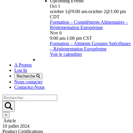
Upcoming Events
Oct
1
octobre 1@9:00 am
-
octobre 2@1:00 pm
CDT
Formation – Compléments Alimentaires –
Réglementation Européenne
Nov
6
9:00 am
-
1:00 pm
CST
Formation – Aliments Groupes Spécifiques
– Réglementation Européenne
Voir le calendrier
A Propos
Log In
Recherche
Nous contacter
Contactez-Nous
×
Article
10 juillet 2024
Product Certifications