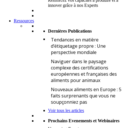
Renforcez vos capacités à produire et à
innover grâce à nos Experts
Ressources
Dernières Publications
T
Tendances en matière
d’étiquetage propre : Une
perspective mondiale
N
Naviguer dans le paysage
complexe des certifications
européennes et françaises des
aliments pour animaux
N
Nouveaux aliments en Europe : 5
faits surprenants que vous ne
soupçonniez pas
Voir tous les articles
Prochains Evenements et Webinaires