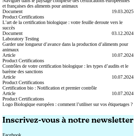
Naviguer dans le paysage complexe des certifications européennes
et françaises des aliments pour animaux
Naviguer dans le paysage complexe des certifications européennes et 
Document
19.03.2025
Product Certifications
L’art de la certification biologique : votre feuille deroute vers le
succès
L’art de la certification biologique : votre feuille deroute vers le succès
Document
03.12.2024
Laboratory Testing
Garder une longueur d’avance dans la production d’aliments pour
animaux
Garder une longueur d’avance dans la production d’aliments pour an
Article
10.07.2024
Product Certifications
Contrôles de votre certification biologique : les types d’audits et le
barème des sanctions
Contrôles de votre certification biologique : les types d’audits et le b
Article
10.07.2024
Product Certifications
Certification bio : Notification et premier contrôle
Certification bio : Notification et premier contrôle
Article
10.07.2024
Product Certifications
Logo Biologique européen : comment l’utiliser sur vos étiquetages ?
Logo Biologique européen : comment l’utiliser sur vos étiquetages ?
Inscrivez-vous à notre newsletter
Facebook