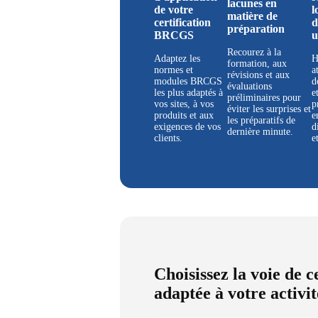
lacunes en
de votre
l
matière de
certification
d
préparation
BRCGS
u
Recourez à la
Adaptez les
H
formation, aux
normes et
a
révisions et aux
modules BRCGS
d
évaluations
les plus adaptés à
e
préliminaires pour
vos sites, à vos
p
éviter les surprises et
produits et aux
e
les préparatifs de
exigences de vos
d
dernière minute.
clients.
e
Choisissez la voie de 
adaptée à votre activit