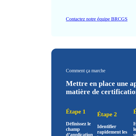
Contactez notre équipe BRCGS
Comment ça marche
Mettre en place une a
matière de certificat
Étape 1
Étape 2
Définissez le
H
Identifier
champ
l
rapidement les
d’application
s