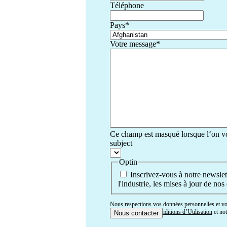
Téléphone
Pays
*
Votre message
*
Ce champ est masqué lorsque l‘on voi
subject
Optin
Inscrivez-vous à notre newslet
l'industrie, les mises à jour de nos
Nous respections vos données personnelles et vot
vous acceptez nos
Conditions d’Utilisation
et no