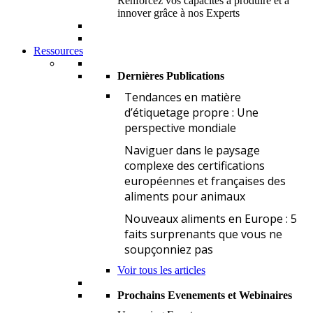
Renforcez vos capacités à produire et à
innover grâce à nos Experts
Ressources
Dernières Publications
T
Tendances en matière
d’étiquetage propre : Une
perspective mondiale
N
Naviguer dans le paysage
complexe des certifications
européennes et françaises des
aliments pour animaux
N
Nouveaux aliments en Europe : 5
faits surprenants que vous ne
soupçonniez pas
Voir tous les articles
Prochains Evenements et Webinaires