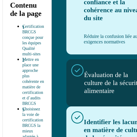
confiance et la
Contenu
cohérence au nive
de la page
du site
Certification
BRCGS
Réduire la confusion liée a
conçue pour
exigences normatives
les équipes
Qualité
multi-sites
Mettre en
place une
approche
Évaluation de la
plus
culture de la sécuri
cohérente en
matière de
alimentaire
certification
et d’audits
BRCGS
Choisissez
la voie de
certification
Identifier les lacu
BRCGS la
en matière de cult
mieux
adaptée à