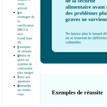
de la sécurité
votre
alimentaire avant
activité
des problèmes plu
Les
avantages de
graves ne survien
la
certification
BRCGS
Ne laissez plus le hasard dé
avec
où se trouvent les différenc
FoodChain
culturelles
ID
Exemples
de réussite
Mettre en
place un
système de
conformité
plus intégré
Foire aux
questions
Demander
un rendez-
Exemples de réussite
vous