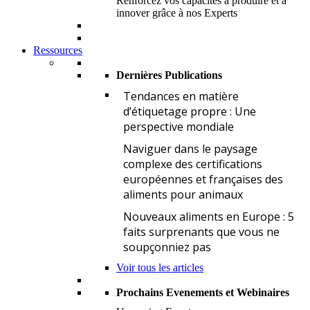
Renforcez vos capacités à produire et à
innover grâce à nos Experts
Ressources
Dernières Publications
T
Tendances en matière
d’étiquetage propre : Une
perspective mondiale
N
Naviguer dans le paysage
complexe des certifications
européennes et françaises des
aliments pour animaux
N
Nouveaux aliments en Europe : 5
faits surprenants que vous ne
soupçonniez pas
Voir tous les articles
Prochains Evenements et Webinaires