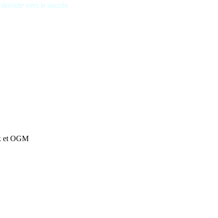
e deroute vers le succès
ux et OGM