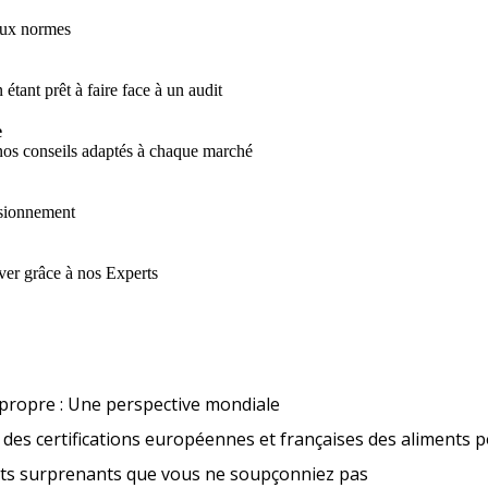
aux normes
 étant prêt à faire face à un audit
e
 nos conseils adaptés à chaque marché
visionnement
ver grâce à nos Experts
Tendances en matière d’étique
propre : Une perspective mondiale
des certifications européennes et françaises des aliments 
Nouveaux aliment
its surprenants que vous ne soupçonniez pas