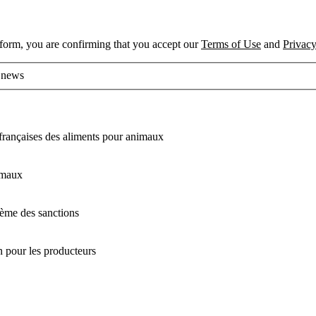
 form, you are confirming that you accept our
Terms of Use
and
Privacy
d news
françaises des aliments pour animaux
françaises des aliments pour animaux
imaux
imaux
arème des sanctions
arème des sanctions
n pour les producteurs
n pour les producteurs