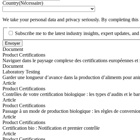
Country
(Nécessaire)
We take your personal data and privacy seriously. By completing this
Subscribe me to the latest industry insights, expert updates, an
Document
Product Certifications
Naviguer dans le paysage complexe des certifications européennes et 
Naviguer dans le paysage complexe des certifications européennes et 
Document
Laboratory Testing
Garder une longueur d’avance dans la production d’aliments pour an
Garder une longueur d’avance dans la production d’aliments pour an
Article
Product Certifications
Contrôles de votre certification biologique : les types d’audits et le b
Contrôles de votre certification biologique : les types d’audits et le b
Article
Product Certifications
Passage à un mode de production biologique : les règles de conversio
Passage à un mode de production biologique : les règles de conversio
Article
Product Certifications
Certification bio : Notification et premier contrôle
Certification bio : Notification et premier contrôle
Article
Product Certifications