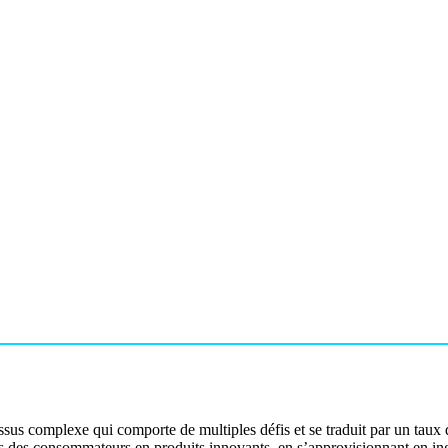
us complexe qui comporte de multiples défis et se traduit par un taux d
ées des consommateurs en produits innovants, en s’approvisionnant en in