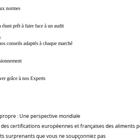
aux normes
 étant prêt à faire face à un audit
e
 nos conseils adaptés à chaque marché
visionnement
ver grâce à nos Experts
Tendances en matière d’étique
propre : Une perspective mondiale
des certifications européennes et françaises des aliments 
Nouveaux aliment
its surprenants que vous ne soupçonniez pas