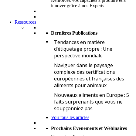
Renforcez vos capacités à produire et à
innover grâce à nos Experts
Ressources
Dernières Publications
T
Tendances en matière
d’étiquetage propre : Une
perspective mondiale
N
Naviguer dans le paysage
complexe des certifications
européennes et françaises des
aliments pour animaux
N
Nouveaux aliments en Europe : 5
faits surprenants que vous ne
soupçonniez pas
Voir tous les articles
Prochains Evenements et Webinaires