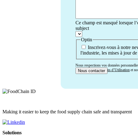
Ce champ est masqué lorsque l‘o
subject
Optin
Inscrivez-vous à notre new
l'industrie, les mises à jour de
Nous respections vos données personnelles 
acceptez nos
Conditions d’Utilisation
et no
Making it easier to keep the food supply chain safe and transparent
Solutions