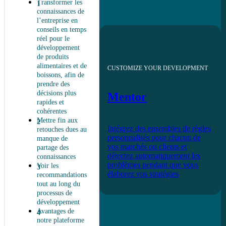
Transformer les
connaissances de
l’entreprise en
conseils en temps
réel pour le
développement
de produits
alimentaires et de
CUSTOMIZE YOUR DEVELOPMENT
boissons, afin de
prendre des
décisions plus
Mentor
rapides et
cohérentes
Mettre fin aux
Intégrez des ensembles de règles
retouches dues au
personnalisés pour chacun de
manque de
vos marchés ou clients et
partage des
détectez automatiquement les
connaissances
problèmes pendant que vous
Voir les
élaborez vos stratégies
recommandations
tout au long du
processus de
développement
Avantages de
notre plateforme