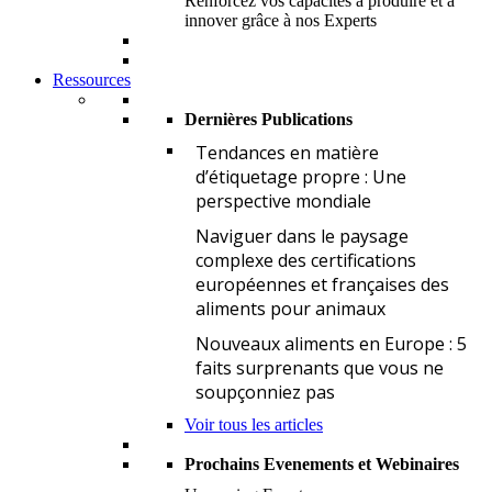
Renforcez vos capacités à produire et à
innover grâce à nos Experts
Ressources
Dernières Publications
T
Tendances en matière
d’étiquetage propre : Une
perspective mondiale
N
Naviguer dans le paysage
complexe des certifications
européennes et françaises des
aliments pour animaux
N
Nouveaux aliments en Europe : 5
faits surprenants que vous ne
soupçonniez pas
Voir tous les articles
Prochains Evenements et Webinaires