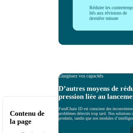
Réduire les contretemp
liés aux révisions de
dernière minute
Élargissez vos capacités
D’autres moyens de rédui
pression liée au lanceme
FoodChain ID est conscient des inconvénients 
Contenu de
problèmes détectés trop tard. Nos solutions 
produits, tandis que nos modules d’intelligen
la page