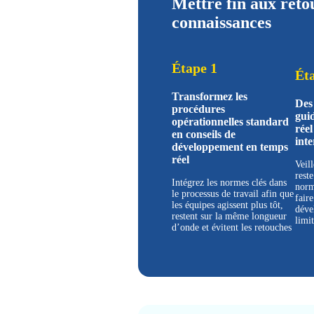
Mettre fin aux ret
connaissances
Étape 1
Ét
Transformez les
Des 
procédures
gui
opérationnelles standard
réel
en conseils de
inte
développement en temps
réel
Veil
rest
Intégrez les normes clés dans
norm
le processus de travail afin que
faire
les équipes agissent plus tôt,
déve
restent sur la même longueur
limit
d’onde et évitent les retouches