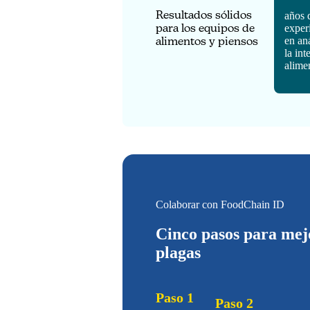
Resultados sólidos
años 
para los equipos de
exper
en aná
alimentos y piensos
la int
alime
Colaborar con FoodChain ID
Cinco pasos para mejo
plagas
Paso 1
Paso 2