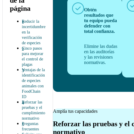
de la
página
Obtén
resultados que
tu equipo pueda
Reducir la
defender con
incertidumbre
total confianza.
en la
verificación
de especies
Elimine las dudas
Cinco pasos
en las auditorías
para mejorar
y las revisiones
el control de
normativas.
plagas
Ventajas de la
identificación
de especies
animales con
FoodChain
ID
Reforzar las
pruebas y el
Amplía tus capacidades
cumplimiento
normativo
Reforzar las pruebas y el
Preguntas
frecuentes
normativo