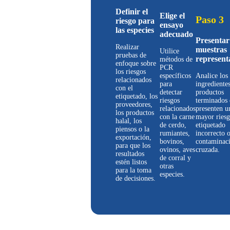
Definir el
Elige el
Paso 3
riesgo para
ensayo
las especies
adecuado
Presentar
Realizar
muestras
Utilice
pruebas de
represent
métodos de
enfoque sobre
PCR
los riesgos
específicos
Analice los
relacionados
para
ingredientes
con el
detectar
productos
etiquetado, los
riesgos
terminados
proveedores,
relacionados
presenten u
los productos
con la carne
mayor riesg
halal, los
de cerdo,
etiquetado
piensos o la
rumiantes,
incorrecto 
exportación,
bovinos,
contaminac
para que los
ovinos, aves
cruzada.
resultados
de corral y
estén listos
otras
para la toma
especies.
de decisiones.