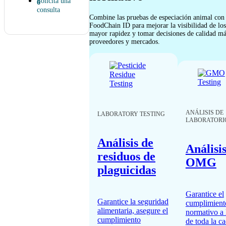
Solicita una
consulta
Combine las pruebas de especiación animal con 
FoodChain ID para mejorar la visibilidad de los
mayor rapidez y tomar decisiones de calidad má
proveedores y mercados.
ANÁLISIS DE
LABORATORY TESTING
LABORATORI
Análisis de
Análisi
residuos de
OMG
plaguicidas
Garantice el
Garantice la seguridad
cumplimient
alimentaria, asegure el
normativo a 
cumplimiento
de toda la c