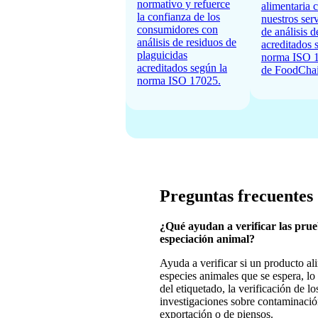
normativo y refuerce
alimentaria 
la confianza de los
nuestros ser
consumidores con
de análisis
análisis de residuos de
acreditados 
plaguicidas
norma ISO 
acreditados según la
de FoodChai
norma ISO 17025.
Preguntas frecuentes
¿Qué ayudan a verificar las prueb
especiación animal?
Ayuda a verificar si un producto al
especies animales que se espera, lo
del etiquetado, la verificación de l
investigaciones sobre contaminació
exportación o de piensos.