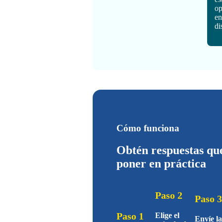
op
en
di
Cómo funciona
Obtén respuestas qu
poner en práctica
Paso 2
Paso 
Paso 1
Elige el
Envíe la