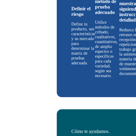
método de
muestra
prueba
Definir el
siguiend
adecuado
riesgo
instrucc
detallad
Utilice
Define tu
métodos de
producto, sus
Reduzca 
cribado,
características
retrasos e
cualitativos,
y su mercado
recepción
cuantitativos,
para
repeticio
de amplio
determinar la
trabajo gr
espectro o
matriz de
la asisten
específicos
pruebas
materia d
para cada
adecuada.
de muestr
variedad,
volúmene
según sea
document
necesario.
Cómo te ayudamos.