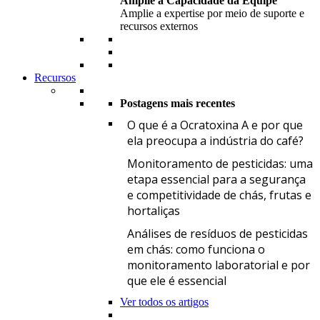
Amplie a Capacidade da Equipe
Amplie a expertise por meio de suporte e
recursos externos
Recursos
Postagens mais recentes
O
O que é a Ocratoxina A e por que
ela preocupa a indústria do café?
M
Monitoramento de pesticidas: uma
etapa essencial para a segurança
e competitividade de chás, frutas e
hortaliças
A
Análises de resíduos de pesticidas
em chás: como funciona o
monitoramento laboratorial e por
que ele é essencial
Ver todos os artigos