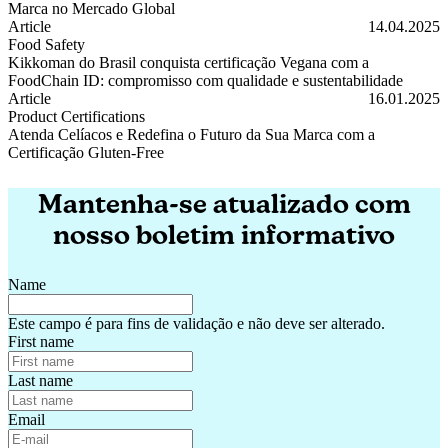
Marca no Mercado Global
Certificação Não-OGM: Garanta Transparência e Valorize Sua Marc
Article
14.04.2025
Food Safety
Kikkoman do Brasil conquista certificação Vegana com a
FoodChain ID: compromisso com qualidade e sustentabilidade
Kikkoman do Brasil conquista certificação Vegana com a FoodChain 
Article
16.01.2025
Product Certifications
Atenda Celíacos e Redefina o Futuro da Sua Marca com a
Certificação Gluten-Free
Atenda Celíacos e Redefina o Futuro da Sua Marca com a Certificaç
Mantenha-se atualizado com
nosso boletim informativo
Name
Este campo é para fins de validação e não deve ser alterado.
First name
Last name
Email