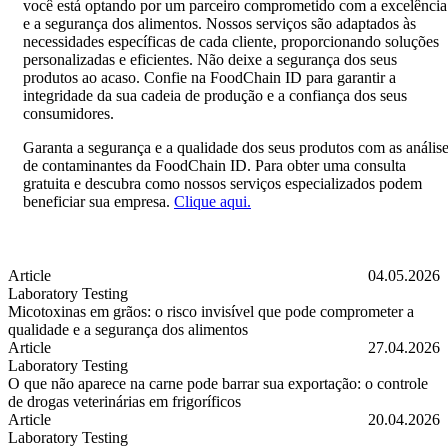
você está optando por um parceiro comprometido com a excelência
e a segurança dos alimentos. Nossos serviços são adaptados às
necessidades específicas de cada cliente, proporcionando soluções
personalizadas e eficientes. Não deixe a segurança dos seus
produtos ao acaso. Confie na FoodChain ID para garantir a
integridade da sua cadeia de produção e a confiança dos seus
consumidores.
Garanta a segurança e a qualidade dos seus produtos com as anális
de contaminantes da FoodChain ID. Para obter uma consulta
gratuita e descubra como nossos serviços especializados podem
beneficiar sua empresa.
Clique aqui.
Article
04.05.2026
Laboratory Testing
Micotoxinas em grãos: o risco invisível que pode comprometer a
qualidade e a segurança dos alimentos
Micotoxinas em grãos: o risco invisível que pode comprometer a qual
Article
27.04.2026
Laboratory Testing
O que não aparece na carne pode barrar sua exportação: o controle
de drogas veterinárias em frigoríficos
O que não aparece na carne pode barrar sua exportação: o controle de 
Article
20.04.2026
Laboratory Testing