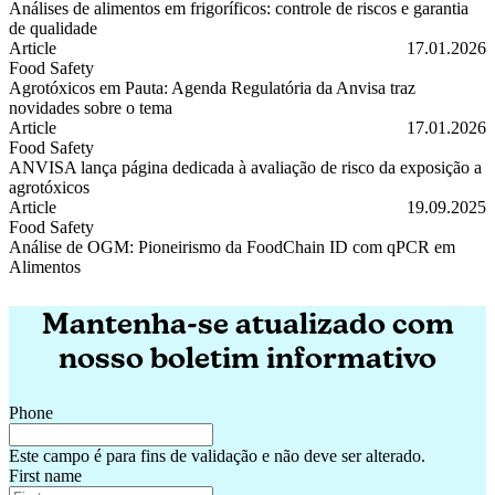
Análises de alimentos em frigoríficos: controle de riscos e garantia
de qualidade
Análises de alimentos em frigoríficos: controle de riscos e garantia de
Article
17.01.2026
Food Safety
Agrotóxicos em Pauta: Agenda Regulatória da Anvisa traz
novidades sobre o tema
Agrotóxicos em Pauta: Agenda Regulatória da Anvisa traz novidades 
Article
17.01.2026
Food Safety
ANVISA lança página dedicada à avaliação de risco da exposição a
agrotóxicos
ANVISA lança página dedicada à avaliação de risco da exposição a a
Article
19.09.2025
Food Safety
Análise de OGM: Pioneirismo da FoodChain ID com qPCR em
Alimentos
Análise de OGM: Pioneirismo da FoodChain ID com qPCR em Alim
Mantenha-se atualizado com
nosso boletim informativo
Phone
Este campo é para fins de validação e não deve ser alterado.
First name