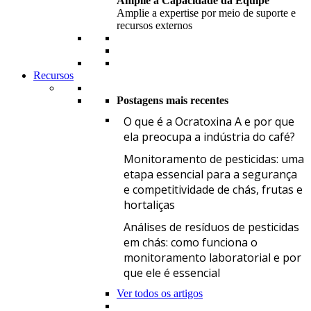
Amplie a Capacidade da Equipe
Amplie a expertise por meio de suporte e
recursos externos
Recursos
Postagens mais recentes
O
O que é a Ocratoxina A e por que
ela preocupa a indústria do café?
M
Monitoramento de pesticidas: uma
etapa essencial para a segurança
e competitividade de chás, frutas e
hortaliças
A
Análises de resíduos de pesticidas
em chás: como funciona o
monitoramento laboratorial e por
que ele é essencial
Ver todos os artigos