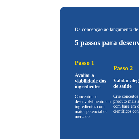
Da concepção ao lançamento de
5 passos para desen
Passo 1
Passo 2
Avaliar a
Validar ale
viabilidade dos
de saúde
ingredientes
Crie conceitos
Concentrar o
produto mais s
desenvolvimento em
com base em 
ingredientes com
científicos con
maior potencial de
mercado