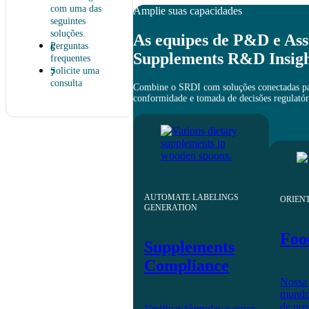
com uma das
Amplie suas capacidades
seguintes
soluções.
As equipes de P&D e As
Perguntas
Supplements R&D Insight
frequentes
Solicite uma
consulta
Combine o SRDI com soluções conectadas para
conformidade e tomada de decisões regulatór
AUTOMATE LABELINGS
ORIEN
GENERATION
Foo
Supplements
Compliance
Nossa 
mundo 
de no
Verificar fórmulas e gerar