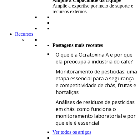
Amplie a Capacidade da Equipe
Amplie a expertise por meio de suporte e
recursos externos
Recursos
Postagens mais recentes
O
O que é a Ocratoxina A e por que
ela preocupa a indústria do café?
M
Monitoramento de pesticidas: uma
etapa essencial para a segurança
e competitividade de chás, frutas e
hortaliças
A
Análises de resíduos de pesticidas
em chás: como funciona o
monitoramento laboratorial e por
que ele é essencial
Ver todos os artigos