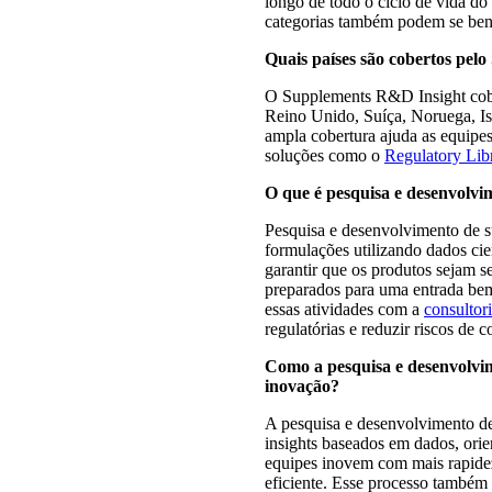
longo de todo o ciclo de vida do
categorias também podem se bene
Quais países são cobertos pe
O Supplements R&D Insight cob
Reino Unido, Suíça, Noruega, Is
ampla cobertura ajuda as equipes 
soluções como o
Regulatory Lib
O que é pesquisa e desenvolvi
Pesquisa e desenvolvimento de s
formulações utilizando dados cien
garantir que os produtos sejam 
preparados para uma entrada b
essas atividades com a
consultori
regulatórias e reduzir riscos de 
Como a pesquisa e desenvolvim
inovação?
A pesquisa e desenvolvimento de
insights baseados em dados, orie
equipes inovem com mais rapide
eficiente. Esse processo também 