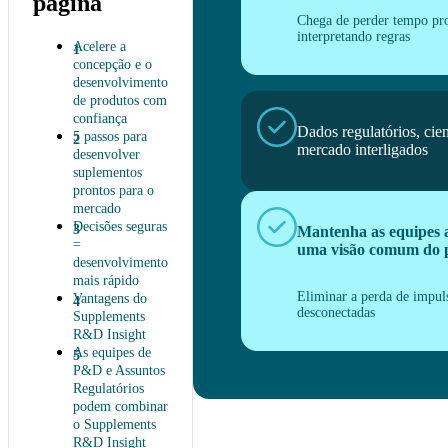
página
Chega de perder tempo pr
interpretando regras
Acelere a
concepção e o
desenvolvimento
de produtos com
confiança
Dados regulatórios, cien
5 passos para
mercado interligados
desenvolver
suplementos
prontos para o
mercado
Decisões seguras
Mantenha as equipes 
=
uma visão comum do 
desenvolvimento
mais rápido
Eliminar a perda de impuls
Vantagens do
desconectadas
Supplements
R&D Insight
As equipes de
P&D e Assuntos
Regulatórios
podem combinar
o Supplements
R&D Insight