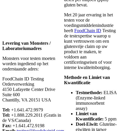
gluten bevat.
Met 20 jaar ervaring in het
testen voor de
voedingsmiddelenindustrie
heeft
FoodChain ID
Testing
de testexpertise waarop u
kunt vertrouwen om een
Levering van Monsters /
glutenvrije claim op uw
Laboratoriumadres
product te maken, te
voldoen aan
Monsters voor testen moeten
certificeringseisen of voor
worden ingediend op het
interne kwaliteitsborging.
onderstaande adres:
Methode en Limiet van
FoodChain ID Testing
Kwantificatie
Orderverwerking
4150 Lafayette Center Drive
Testmethode:
ELISA
Suite 600
(Enzyme-linked
Chantilly, VA 20151 USA
immunosorbent
assay)
Tel:
+1.641.472.9979
Limiet van
Tel:
+1.888.229.2011 (Gratis in
Kwantificatie:
5 ppm
de VS/Canada)
Doel-Eiwit:
Gluteïne-
Fax:
+1.641.472.9198
eiwitten in tarwe
Email:
testing@foodchainid.com