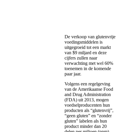
De verkoop van glutenvrije
voedingsmiddelen is
uitgegroeid tot een markt
van $9 miljard en deze
cijfers zullen naar
verwachting met wel 60%
toenemen in de komende
paar jaar.
Volgens een regelgeving
van de Amerikaanse Food
and Drug Administration
(FDA) uit 2013, mogen
voedselproducenten hun
producten als “glutenvrij”,
“geen gluten” en “zonder
gluten” labelen als hun
product minder dan 20
delen per miljoen (ppm)