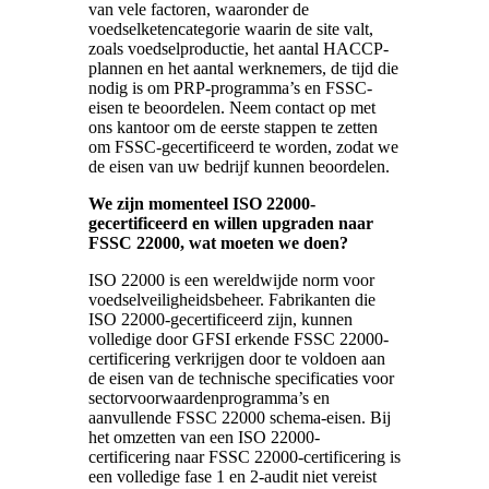
van vele factoren, waaronder de
voedselketencategorie waarin de site valt,
zoals voedselproductie, het aantal HACCP-
plannen en het aantal werknemers, de tijd die
nodig is om PRP-programma’s en FSSC-
eisen te beoordelen. Neem contact op met
ons kantoor om de eerste stappen te zetten
om FSSC-gecertificeerd te worden, zodat we
de eisen van uw bedrijf kunnen beoordelen.
We zijn momenteel ISO 22000-
gecertificeerd en willen upgraden naar
FSSC 22000, wat moeten we doen?
ISO 22000 is een wereldwijde norm voor
voedselveiligheidsbeheer. Fabrikanten die
ISO 22000-gecertificeerd zijn, kunnen
volledige door GFSI erkende FSSC 22000-
certificering verkrijgen door te voldoen aan
de eisen van de technische specificaties voor
sectorvoorwaardenprogramma’s en
aanvullende FSSC 22000 schema-eisen. Bij
het omzetten van een ISO 22000-
certificering naar FSSC 22000-certificering is
een volledige fase 1 en 2-audit niet vereist