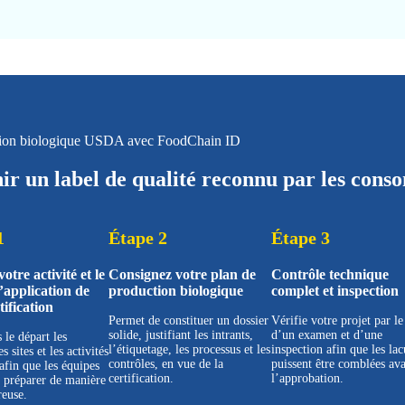
ation biologique USDA avec FoodChain ID
ir un label de qualité reconnu par les con
1
Étape 2
Étape 3
otre activité et le
Consignez votre plan de
Contrôle technique
application de
production biologique
complet et inspection
tification
Permet de constituer un dossier
Vérifie votre projet par le
solide, justifiant les intrants,
d’un examen et d’une
 le départ les
l’étiquetage, les processus et les
inspection afin que les la
s sites et les activités
contrôles, en vue de la
puissent être comblées av
afin que les équipes
certification.
l’approbation.
e préparer de manière
reuse.