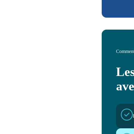
Comment 
Les
av