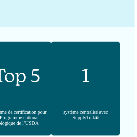
Top 5
1
sme de certification pour
système centralisé avec
 Programme national
SupplyTrak®
ologique de l’USDA