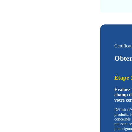
Certific
Obten
Étape 
Évaluez v
champ d’
votre cer
Définit dès
produits, le
concernés 
puissent s
plus rigou