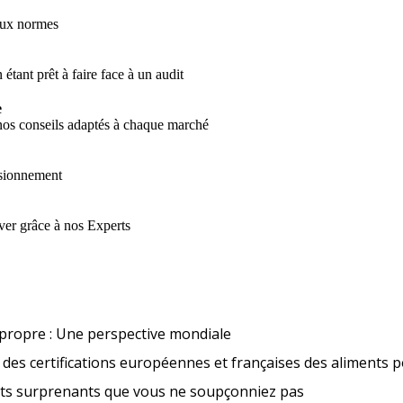
aux normes
 étant prêt à faire face à un audit
e
 nos conseils adaptés à chaque marché
visionnement
ver grâce à nos Experts
Tendances en matière d’étique
propre : Une perspective mondiale
des certifications européennes et françaises des aliments 
Nouveaux aliment
its surprenants que vous ne soupçonniez pas