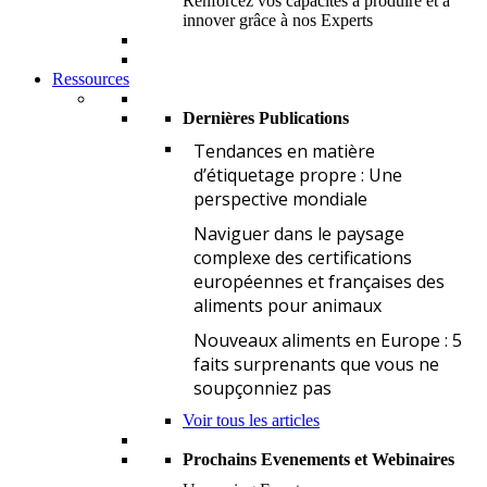
Renforcez vos capacités à produire et à
innover grâce à nos Experts
Ressources
Dernières Publications
T
Tendances en matière
d’étiquetage propre : Une
perspective mondiale
N
Naviguer dans le paysage
complexe des certifications
européennes et françaises des
aliments pour animaux
N
Nouveaux aliments en Europe : 5
faits surprenants que vous ne
soupçonniez pas
Voir tous les articles
Prochains Evenements et Webinaires