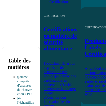
CERTIFICATION
CERTIFICATION
Certifications
en matière de
Product
sécurité
Labels
alimentaire
Certific
Table des
FoodChain ID est un
matières
organisme de
Align food cer
certification très
documentatio
réputé qui délivre des
ingredient dec
Gamme
certifications en
earlier so pro
complète
matière de sécurité
claims are clea
d’analyses
alimentaire à un large
defensible and
du chanvre
éventail
scale
.
et du CBD
d’organisations
De
internationales du
l’échantillon
secteur