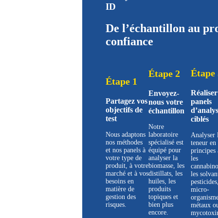
ID
De l’échantillon au pro
confiance
Étape 
Étape 2
Étape 1
Réaliser
Envoyez-
Partagez vos
panels
nous votre
objectifs de
d’analys
échantillon
test
ciblés
Notre
Nous adaptons
laboratoire
Analyser 
nos méthodes
spécialisé est
teneur en
et nos panels à
équipé pour
principes 
votre type de
analyser la
les
produit, à votre
biomasse, les
cannabino
marché et à vos
distillats, les
les solvan
besoins en
huiles, les
pesticides
matière de
produits
micro-
gestion des
topiques et
organisme
risques.
bien plus
métaux ou
encore.
mycotoxin