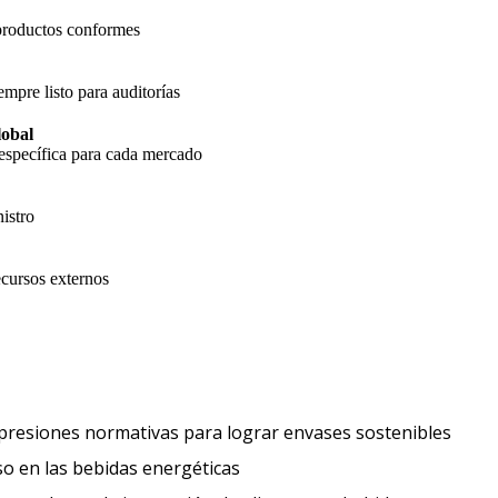
 productos conformes
empre listo para auditorías
lobal
específica para cada mercado
istro
cursos externos
Expect
 presiones normativas para lograr envases sostenibles
Los consumidores buscan un impulso 
o en las bebidas energéticas