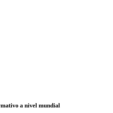
 los sistemas compartimentados en la innovación de alimentos y bebidas
rmativo a nivel mundial