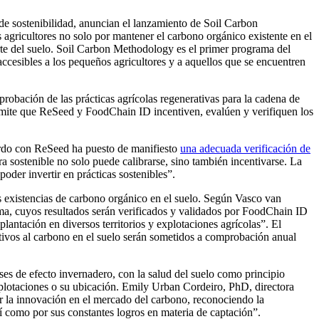
 de sostenibilidad, anuncian el lanzamiento de Soil Carbon
agricultores no solo por mantener el carbono orgánico existente en el
arte del suelo. Soil Carbon Methodology es el primer programa del
ccesibles a los pequeños agricultores y a aquellos que se encuentren
robación de las prácticas agrícolas regenerativas para la cadena de
ermite que ReSeed y FoodChain ID incentiven, evalúen y verifiquen los
uerdo con ReSeed ha puesto de manifiesto
una adecuada verificación de
ra sostenible no solo puede calibrarse, sino también incentivarse. La
poder invertir en prácticas sostenibles”.
s existencias de carbono orgánico en el suelo. Según Vasco van
ama, cuyos resultados serán verificados y validados por FoodChain ID
plantación en diversos territorios y explotaciones agrícolas”. El
tivos al carbono en el suelo serán sometidos a comprobación anual
es de efecto invernadero, con la salud del suelo como principio
xplotaciones o su ubicación. Emily Urban Cordeiro, PhD, directora
r la innovación en el mercado del carbono, reconociendo la
sí como por sus constantes logros en materia de captación”.