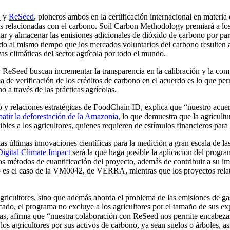
D
y
ReSeed
, pioneros ambos en la certificación internacional en materia
s relacionadas con el carbono. Soil Carbon Methodology premiará a los 
inar y almacenar las emisiones adicionales de dióxido de carbono por p
do al mismo tiempo que los mercados voluntarios del carbono resulten a
vas climáticas del sector agrícola por todo el mundo.
ReSeed buscan incrementar la transparencia en la calibración y la comp
a de verificación de los créditos de carbono en el acuerdo es lo que p
a través de las prácticas agrícolas.
vo y relaciones estratégicas de FoodChain ID, explica que “nuestro ac
batir la deforestación de la Amazonia
, lo que demuestra que la agricultu
bles a los agricultores, quienes requieren de estímulos financieros para 
últimas innovaciones científicas para la medición a gran escala de la
Digital Climate Impact
será la que haga posible la aplicación del progr
 los métodos de cuantificación del proyecto, además de contribuir a su im
mo es el caso de la VM0042, de VERRA, mientras que los proyectos rela
ricultores, sino que además aborda el problema de las emisiones de gas
rcado, el programa no excluye a los agricultores por el tamaño de sus e
las, afirma que “nuestra colaboración con ReSeed nos permite encabeza
los agricultores por sus activos de carbono, ya sean suelos o árboles, a