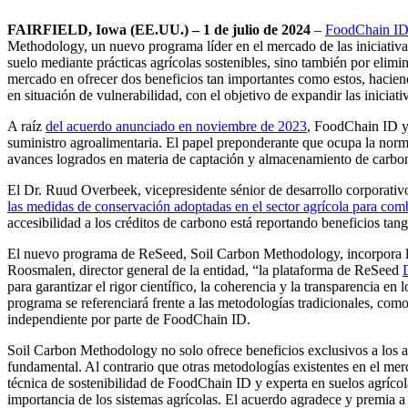
FAIRFIELD, Iowa (EE.UU.) – 1 de julio de 2024
–
FoodChain I
Methodology, un nuevo programa líder en el mercado de las iniciativa
suelo mediante prácticas agrícolas sostenibles, sino también por elim
mercado en ofrecer dos beneficios tan importantes como estos, hacien
en situación de vulnerabilidad, con el objetivo de expandir las iniciati
A raíz
del acuerdo anunciado en noviembre de 2023
, FoodChain ID y 
suministro agroalimentaria. El papel preponderante que ocupa la norm
avances logrados en materia de captación y almacenamiento de carbono 
El Dr. Ruud Overbeek, vicepresidente sénior de desarrollo corporati
las medidas de conservación adoptadas en el sector agrícola para com
accesibilidad a los créditos de carbono está reportando beneficios tangi
El nuevo programa de ReSeed, Soil Carbon Methodology, incorpora las 
Roosmalen, director general de la entidad, “la plataforma de ReSeed
para garantizar el rigor científico, la coherencia y la transparencia en
programa se referenciará frente a las metodologías tradicionales, co
independiente por parte de FoodChain ID.
Soil Carbon Methodology no solo ofrece beneficios exclusivos a los ag
fundamental. Al contrario que otras metodologías existentes en el me
técnica de sostenibilidad de FoodChain ID y experta en suelos agríco
importancia de los sistemas agrícolas. El acuerdo agradece y premia a 