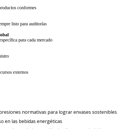
 productos conformes
empre listo para auditorías
lobal
específica para cada mercado
istro
cursos externos
Expect
 presiones normativas para lograr envases sostenibles
Los consumidores buscan un impulso 
o en las bebidas energéticas