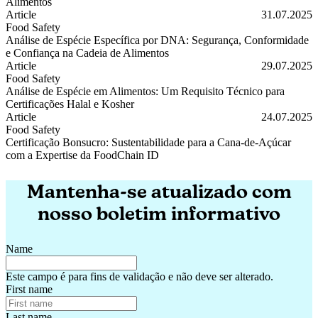
Alimentos
Análise de OGM: Pioneirismo da FoodChain ID com qPCR em Alim
Article
31.07.2025
Food Safety
Análise de Espécie Específica por DNA: Segurança, Conformidade
e Confiança na Cadeia de Alimentos
Análise de Espécie Específica por DNA: Segurança, Conformidade e
Article
29.07.2025
Food Safety
Análise de Espécie em Alimentos: Um Requisito Técnico para
Certificações Halal e Kosher
Análise de Espécie em Alimentos: Um Requisito Técnico para Certifi
Article
24.07.2025
Food Safety
Certificação Bonsucro: Sustentabilidade para a Cana-de-Açúcar
com a Expertise da FoodChain ID
Certificação Bonsucro: Sustentabilidade para a Cana-de-Açúcar com
Mantenha-se atualizado com
nosso boletim informativo
Name
Este campo é para fins de validação e não deve ser alterado.
First name
Last name