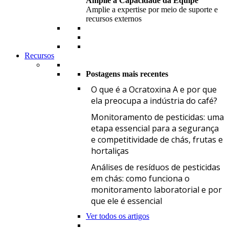
Amplie a Capacidade da Equipe
Amplie a expertise por meio de suporte e
recursos externos
Recursos
Postagens mais recentes
O
O que é a Ocratoxina A e por que
ela preocupa a indústria do café?
M
Monitoramento de pesticidas: uma
etapa essencial para a segurança
e competitividade de chás, frutas e
hortaliças
A
Análises de resíduos de pesticidas
em chás: como funciona o
monitoramento laboratorial e por
que ele é essencial
Ver todos os artigos