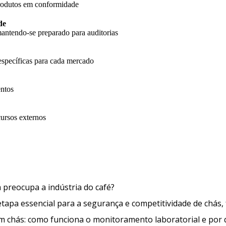
produtos em conformidade
de
antendo-se preparado para auditorias
específicas para cada mercado
entos
cursos externos
O que é a Ocratoxina A e por que 
a preocupa a indústria do café?
apa essencial para a segurança e competitividade de chás, 
em chás: como funciona o monitoramento laboratorial e por 