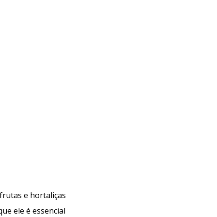
ela preocupa a indústria do café?
Monitoramento de pesticidas: uma etapa essencial
frutas e hortaliças
Análises de resíduos de pesticidas em chás: como
que ele é essencial