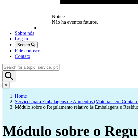
Notice
Não há eventos futuros.
Sobre nós
Log In
Search
Fale conosco
Contato
×
Home
Serviços para Embalagens de Alimentos (Materiais em Contat
Módulo sobre o Regulamento relativo às Embalagens e Resíd
Módulo sobre o Reg