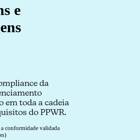
ns e
ens
ompliance da
renciamento
o em toda a cadeia
quisitos do PPWR.
 a conformidade validada
on)