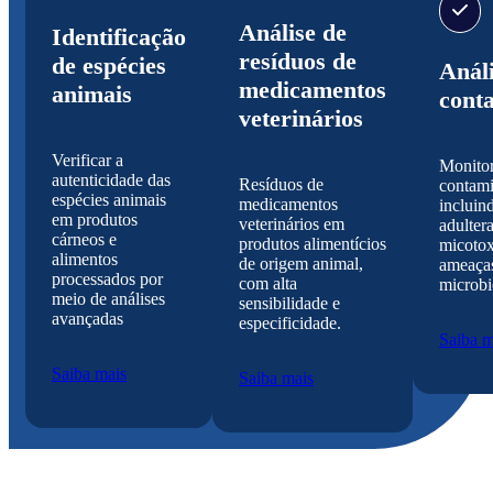
Análise de
Identificação
resíduos de
de espécies
Análi
medicamentos
animais
cont
veterinários
Verificar a
Monitor
autenticidade das
Resíduos de
contami
espécies animais
medicamentos
incluin
em produtos
veterinários em
adultera
cárneos e
produtos alimentícios
micotox
alimentos
de origem animal,
ameaça
processados por
com alta
microbi
meio de análises
sensibilidade e
avançadas
especificidade.
Saiba m
Saiba mais
Saiba mais