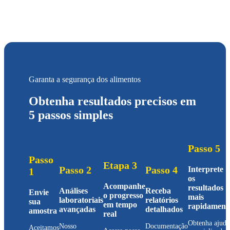
Garanta a segurança dos alimentos
Obtenha resultados precisos em
5 passos simples
Passo 5
Passo
Etapa 3
Passo 2
Passo 4
Interprete
1
os
Acompanhe
resultados
Análises
Receba
Envie
o progresso
mais
laboratoriais
relatórios
sua
em tempo
rapidament
avançadas
detalhados
amostra
real
Obtenha ajuda
Nosso
Documentação
Aceitamos