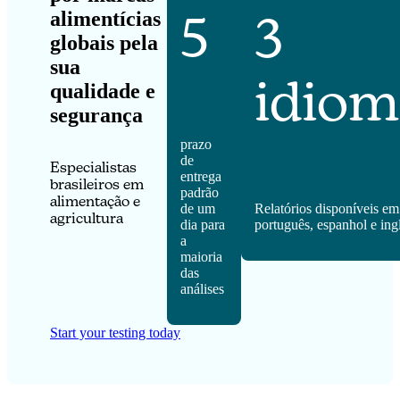
5
3
alimentícias
globais pela
sua
idiom
qualidade e
segurança
prazo
de
Especialistas
entrega
brasileiros em
padrão
alimentação e
de um
Relatórios disponíveis em
agricultura
dia para
português, espanhol e ing
a
maioria
das
análises
Start your testing today