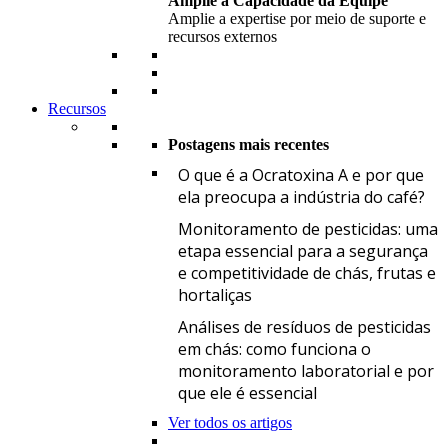
Amplie a Capacidade da Equipe
Amplie a expertise por meio de suporte e
recursos externos
Recursos
Postagens mais recentes
O
O que é a Ocratoxina A e por que
ela preocupa a indústria do café?
M
Monitoramento de pesticidas: uma
etapa essencial para a segurança
e competitividade de chás, frutas e
hortaliças
A
Análises de resíduos de pesticidas
em chás: como funciona o
monitoramento laboratorial e por
que ele é essencial
Ver todos os artigos