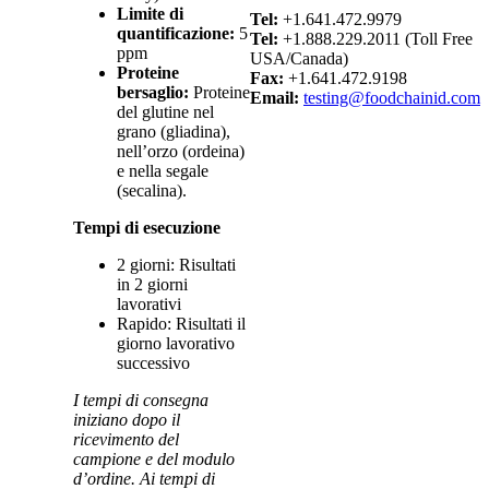
Limite di
Tel:
+1.641.472.9979
quantificazione:
5
Tel:
+1.888.229.2011 (Toll Free
ppm
USA/Canada)
Proteine
Fax:
+1.641.472.9198
bersaglio:
Proteine
Email:
testing@foodchainid.com
del glutine nel
grano (gliadina),
nell’orzo (ordeina)
e nella segale
(secalina).
Tempi di esecuzione
2 giorni: Risultati
in 2 giorni
lavorativi
Rapido: Risultati il
giorno lavorativo
successivo
I tempi di consegna
iniziano dopo il
ricevimento del
campione e del modulo
d’ordine. Ai tempi di