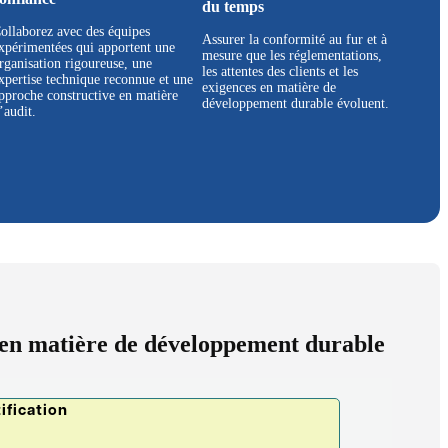
du temps
ollaborez avec des équipes
Assurer la conformité au fur et à
xpérimentées qui apportent une
mesure que les réglementations,
rganisation rigoureuse, une
les attentes des clients et les
xpertise technique reconnue et une
exigences en matière de
pproche constructive en matière
développement durable évoluent.
’audit.
on en matière de développement durable
ification