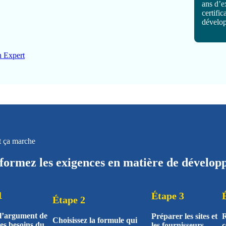
ans d’e
certific
dévelo
n Expert
 ça marche
formez les exigences en matière de dévelop
1
Étape 3
Étape 2
 l’argument de
Préparer les sites et
R
Choisissez la formule qui
les besoins du
les fournisseurs
c