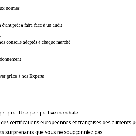
aux normes
 étant prêt à faire face à un audit
e
 nos conseils adaptés à chaque marché
visionnement
ver grâce à nos Experts
Tendances en matière d’étique
propre : Une perspective mondiale
des certifications européennes et françaises des aliments 
Nouveaux aliment
its surprenants que vous ne soupçonniez pas