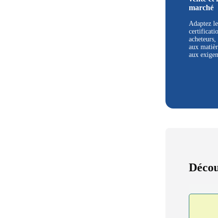
marché
Adaptez le
certificati
acheteurs, 
aux matièr
aux exige
Décou