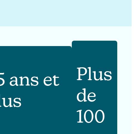
Plus
5 ans et
de
lus
100