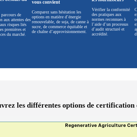
vous convient
Vérifier la conformité
C
Comparez sans hésitation les
des pratiques aux
e
 parcours de
options en matière d’énergie
normes reconnues à
o
on aux attentes des
renouvelable, de soja, de canne à
l’aide d’un processus
e
aux risques liés
sucre, de commerce équitable et
d’audit structuré et
a
es premières et
de chaîne d’approvisionnement.
accrédité.
d
nces du marché.
vrez les différentes options de certificati
Regenerative Agriculture Cert