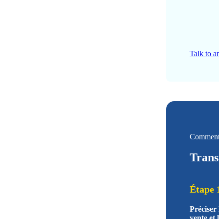
Talk to a
Comment
Trans
Étape 
Préciser
vente et 