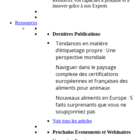
Renforcez vos capacités à produire et à
innover grâce à nos Experts
Ressources
Dernières Publications
T
Tendances en matière
d’étiquetage propre : Une
perspective mondiale
N
Naviguer dans le paysage
complexe des certifications
européennes et françaises des
aliments pour animaux
N
Nouveaux aliments en Europe : 5
faits surprenants que vous ne
soupçonniez pas
Voir tous les articles
Prochains Evenements et Webinaires