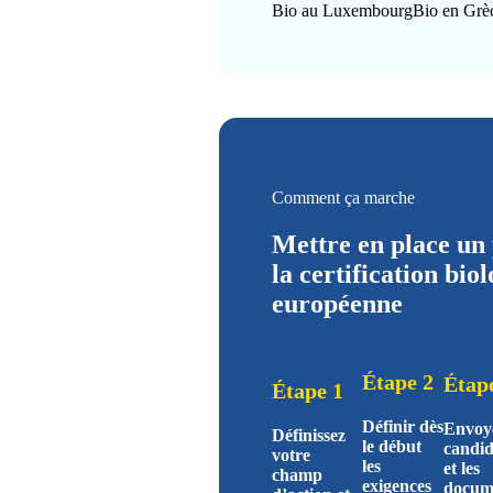
Bio au Luxembourg
Bio en Grè
Comment ça marche
Mettre en place un 
la certification bio
européenne
Étape 2
Étap
Étape 1
Définir dès
Envoye
Définissez
le début
candid
votre
les
et les
champ
exigences
docum