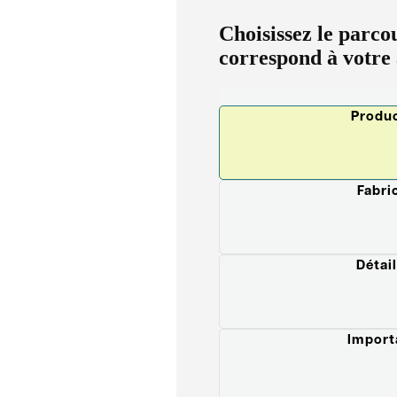
Choisissez le parcou
correspond à votre 
Produ
Fabri
Détail
Import