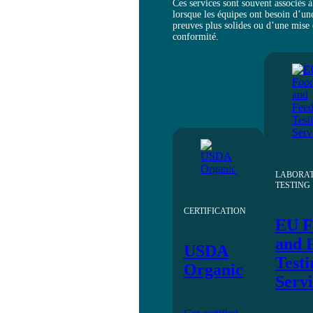
Ces services sont souvent associés à
lorsque les équipes ont besoin d’u
preuves plus solides ou d’une mise
conformité.
LABORA
TESTING
CERTIFICATION
EU F
and 
USDA
Testi
Organic
Servi