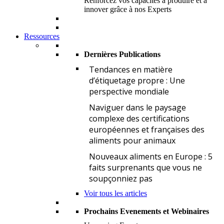
Renforcez vos capacités à produire et à
innover grâce à nos Experts
Ressources
Dernières Publications
T
Tendances en matière
d’étiquetage propre : Une
perspective mondiale
N
Naviguer dans le paysage
complexe des certifications
européennes et françaises des
aliments pour animaux
N
Nouveaux aliments en Europe : 5
faits surprenants que vous ne
soupçonniez pas
Voir tous les articles
Prochains Evenements et Webinaires