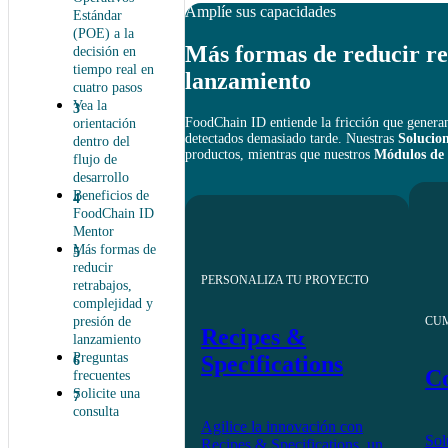
Amplíe sus capacidades
Estándar
(POE) a la
Más formas de reducir re
decisión en
tiempo real en
lanzamiento
cuatro pasos
Vea la
FoodChain ID entiende la fricción que generan
orientación
detectados demasiado tarde. Nuestras
Solucion
dentro del
productos, mientras que nuestros
Módulos de i
flujo de
desarrollo
Beneficios de
FoodChain ID
Mentor
Más formas de
reducir
PERSONALIZA TU PROYECTO
retrabajos,
complejidad y
presión de
CU
Recipes &
lanzamiento
Preguntas
Specifications
Co
frecuentes
Solicite una
consulta
Agilice la innovación con
Sol
Recipes & Specifications, un