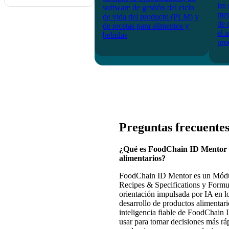
las
software de gestión del ciclo
mer
de vida del producto (PLM) y
de 
de recetas para alimentos y
el 
bebidas
pro
Preguntas frecuente
¿Qué es FoodChain ID Mentor y
alimentarios?
FoodChain ID Mentor es un Módulo
Recipes & Specifications y Form
orientación impulsada por IA en lo
desarrollo de productos alimentar
inteligencia fiable de FoodChain 
usar para tomar decisiones más rá