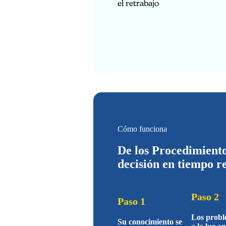
el retrabajo
Cómo funciona
De los Procedimient
decisión en tiempo r
Paso 2
Paso 1
Los probl
Su conocimiento se