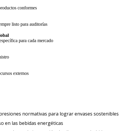
 productos conformes
empre listo para auditorías
lobal
específica para cada mercado
istro
cursos externos
Expect
 presiones normativas para lograr envases sostenibles
Los consumidores buscan un impulso 
o en las bebidas energéticas