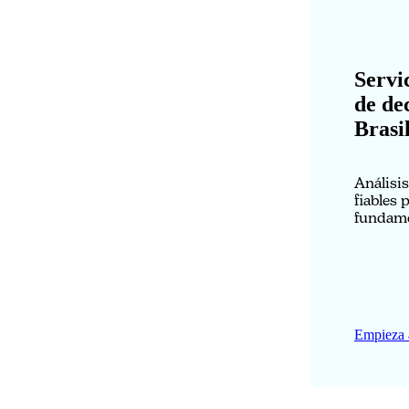
Servi
de de
Brasi
Análisi
fiables 
fundame
Empieza 