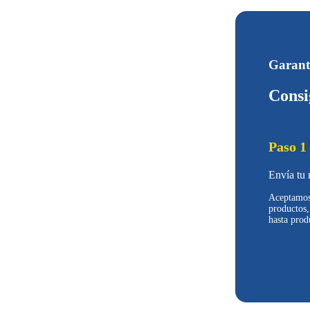
Garanti
Consi
Paso 1
Envía tu 
Aceptamos 
productos,
hasta prod