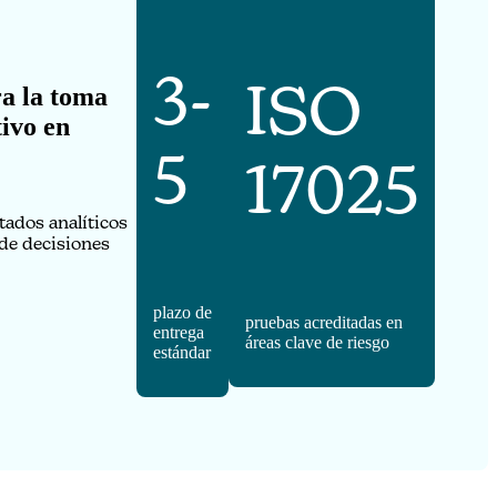
3-
ISO
ra la toma
ivo en
5
17025
tados analíticos
 de decisiones
plazo de
pruebas acreditadas en
entrega
áreas clave de riesgo
estándar