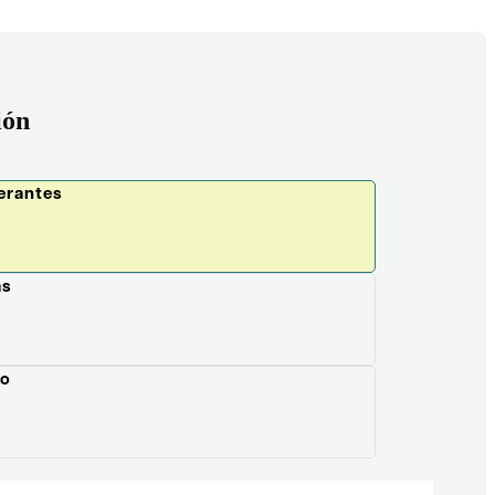
ión
terantes
as
co