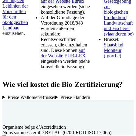
wichtigsten
auf der Website Eurlex
Gesetzgebung
Leitlinien der
eingesehen werden (siehe
zur
Vorschriften
konsolidierte Fassung).
biologischen
für den
Auf der Grundlage der
Produktion |
ökologischen
Verordnung 2018/848
Landwirtschaft
Landbau
wurden außerdem
und Fischerei
einzusehen.
sekundäre
(vlaanderen.be)
Rechtsvorschriften
Brüssel:
erlassen, die einzuhalten
Staatsblad
sind. Diese können
auf
Moniteur
der Website EUR-LEX
(fgov.be)
eingesehen werden (siehe
konsolidierte Fassung).
Wie viel kostet die Bio-Zertifizierung?
Preise Wallonien/Brüssel
Preise Flandern
Organisme belge d’Accréditation
Nous sommes certifié BELAC (620-PROD ISO 17.065)