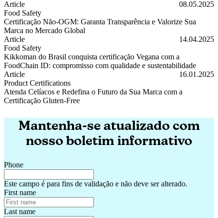
Certificação Gluten-Free: Segurança para o Consumidor e Vantagem 
Article
08.05.2025
Food Safety
Certificação Não-OGM: Garanta Transparência e Valorize Sua
Marca no Mercado Global
Certificação Não-OGM: Garanta Transparência e Valorize Sua Marc
Article
14.04.2025
Food Safety
Kikkoman do Brasil conquista certificação Vegana com a
FoodChain ID: compromisso com qualidade e sustentabilidade
Kikkoman do Brasil conquista certificação Vegana com a FoodChain 
Article
16.01.2025
Product Certifications
Atenda Celíacos e Redefina o Futuro da Sua Marca com a
Certificação Gluten-Free
Atenda Celíacos e Redefina o Futuro da Sua Marca com a Certificaç
Mantenha-se atualizado com
nosso boletim informativo
Phone
Este campo é para fins de validação e não deve ser alterado.
First name
Last name