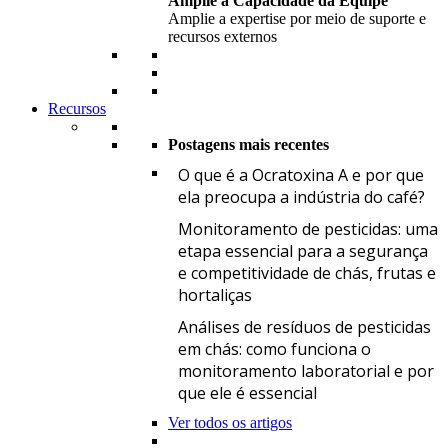
Amplie a Capacidade da Equipe
Amplie a expertise por meio de suporte e
recursos externos
Recursos
Postagens mais recentes
O
O que é a Ocratoxina A e por que
ela preocupa a indústria do café?
M
Monitoramento de pesticidas: uma
etapa essencial para a segurança
e competitividade de chás, frutas e
hortaliças
A
Análises de resíduos de pesticidas
em chás: como funciona o
monitoramento laboratorial e por
que ele é essencial
Ver todos os artigos