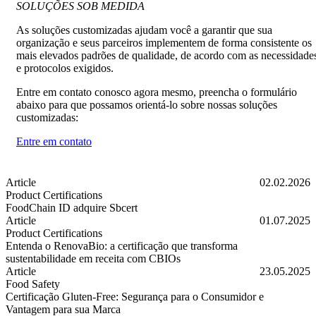
SOLUÇÕES SOB MEDIDA
As soluções customizadas ajudam você a garantir que sua
organização e seus parceiros implementem de forma consistente os
mais elevados padrões de qualidade, de acordo com as necessidade
e protocolos exigidos.
Entre em contato conosco agora mesmo, preencha o formulário
abaixo para que possamos orientá-lo sobre nossas soluções
customizadas:
Entre em contato
Article
02.02.2026
Product Certifications
FoodChain ID adquire Sbcert
FoodChain ID adquire Sbcert
Article
01.07.2025
Product Certifications
Entenda o RenovaBio: a certificação que transforma
sustentabilidade em receita com CBIOs
Entenda o RenovaBio: a certificação que transforma sustentabilidad
Article
23.05.2025
Food Safety
Certificação Gluten-Free: Segurança para o Consumidor e
Vantagem para sua Marca