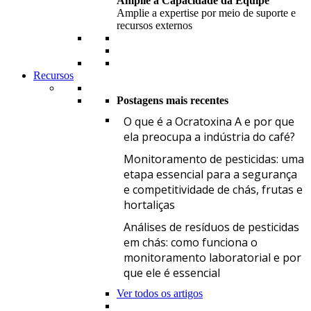
Amplie a Capacidade da Equipe
Amplie a expertise por meio de suporte e
recursos externos
Recursos
Postagens mais recentes
O
O que é a Ocratoxina A e por que
ela preocupa a indústria do café?
M
Monitoramento de pesticidas: uma
etapa essencial para a segurança
e competitividade de chás, frutas e
hortaliças
A
Análises de resíduos de pesticidas
em chás: como funciona o
monitoramento laboratorial e por
que ele é essencial
Ver todos os artigos