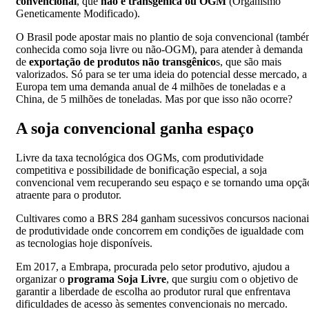
convencional
, que
não é transgênica ou OGM
(Organismo
Geneticamente Modificado).
O Brasil pode apostar mais no plantio de soja convencional (tamb
conhecida como soja livre ou não-OGM), para atender à demanda
de
exportação de produtos não transgênico
s, que são mais
valorizados. Só para se ter uma ideia do potencial desse mercado, a
Europa tem uma demanda anual de 4 milhões de toneladas e a
China, de 5 milhões de toneladas. Mas por que isso não ocorre?
A soja convencional ganha espaço
Livre da taxa tecnológica dos OGMs, com produtividade
competitiva e possibilidade de bonificação especial, a soja
convencional vem recuperando seu espaço e se tornando uma opçã
atraente para o produtor.
Cultivares como a BRS 284 ganham sucessivos concursos nacionai
de produtividade onde concorrem em condições de igualdade com
as tecnologias hoje disponíveis.
Em 2017, a Embrapa, procurada pelo setor produtivo, ajudou a
organizar o
programa Soja Livre
, que surgiu com o objetivo de
garantir a liberdade de escolha ao produtor rural que enfrentava
dificuldades de acesso às sementes convencionais no mercado.