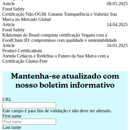
Certificação Gluten-Free: Segurança para o Consumidor e Vantagem 
Article
08.05.2025
Food Safety
Certificação Não-OGM: Garanta Transparência e Valorize Sua
Marca no Mercado Global
Certificação Não-OGM: Garanta Transparência e Valorize Sua Marc
Article
14.04.2025
Food Safety
Kikkoman do Brasil conquista certificação Vegana com a
FoodChain ID: compromisso com qualidade e sustentabilidade
Kikkoman do Brasil conquista certificação Vegana com a FoodChain 
Article
16.01.2025
Product Certifications
Atenda Celíacos e Redefina o Futuro da Sua Marca com a
Certificação Gluten-Free
Atenda Celíacos e Redefina o Futuro da Sua Marca com a Certificaç
Mantenha-se atualizado com
nosso boletim informativo
URL
Este campo é para fins de validação e não deve ser alterado.
First name
Last name