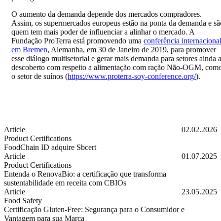
O aumento da demanda depende dos mercados compradores.
Assim, os supermercados europeus estão na ponta da demanda e sã
quem tem mais poder de influenciar a alinhar o mercado. A
Fundação ProTerra está promovendo uma
conferência internaciona
em Bremen
, Alemanha, em 30 de Janeiro de 2019, para promover
esse diálogo multisetorial e gerar mais demanda para setores ainda 
descoberto com respeito a alimentação com ração Não-OGM, com
o setor de suínos (
https://www.proterra-soy-conference.org/
).
Article
02.02.2026
Product Certifications
FoodChain ID adquire Sbcert
FoodChain ID adquire Sbcert
Article
01.07.2025
Product Certifications
Entenda o RenovaBio: a certificação que transforma
sustentabilidade em receita com CBIOs
Entenda o RenovaBio: a certificação que transforma sustentabilidad
Article
23.05.2025
Food Safety
Certificação Gluten-Free: Segurança para o Consumidor e
Vantagem para sua Marca