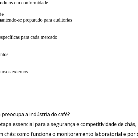
produtos em conformidade
de
antendo-se preparado para auditorias
específicas para cada mercado
entos
cursos externos
O que é a Ocratoxina A e por que 
a preocupa a indústria do café?
apa essencial para a segurança e competitividade de chás, 
em chás: como funciona o monitoramento laboratorial e por 