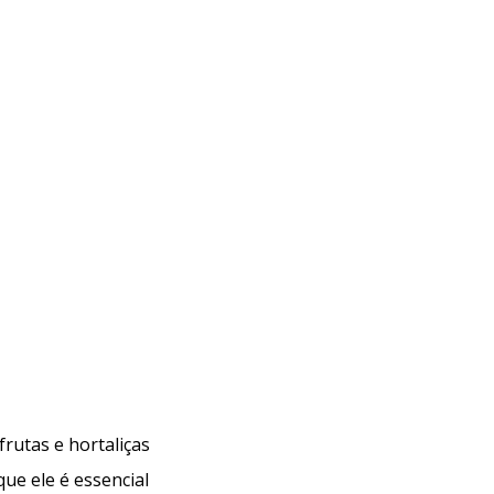
ela preocupa a indústria do café?
Monitoramento de pesticidas: uma etapa essencial
frutas e hortaliças
Análises de resíduos de pesticidas em chás: como
que ele é essencial