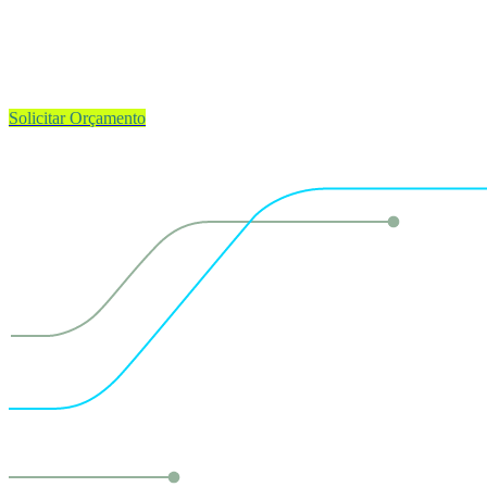
Mais de 100 países contam com os serviços da FoodChain ID
Laboratórios com tecnologia de ponta
Agilidade e eficácia focada em seu negócio
Solicitar Orçamento